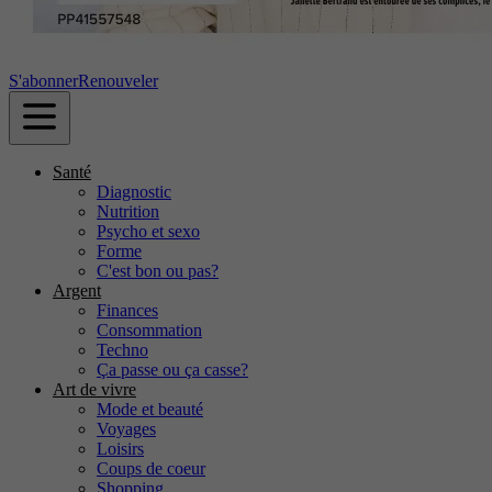
S'abonner
Renouveler
Santé
Diagnostic
Nutrition
Psycho et sexo
Forme
C'est bon ou pas?
Argent
Finances
Consommation
Techno
Ça passe ou ça casse?
Art de vivre
Mode et beauté
Voyages
Loisirs
Coups de coeur
Shopping