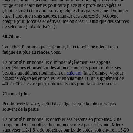
rouge et en charcuteries pour faire place aux protéines végétales
(dont le soya) et aux poissons, quelques fois par semaine. Diminuer
aussi l’apport en gras saturés, manger des sources de lycopène
chaque jour (tomates et dérivés, melon d’eau), ainsi que des sources
de sélénium (noix du Brésil).
60-70 ans
Tant chez l’homme que la femme, le métabolisme ralentit et la
fatigue est plus au rendez-vous.
La priorité nutritionnelle: diminuer légèrement ses apports
énergétiques et miser sur des aliments nutritifs pour combler ses
besoins quotidiens, notamment en
calcium
(lait, fromage, yogourt,
boissons végétales enrichies) et en vitamine D (un supplément de
400-1000UI est requis), nutriments clés pour la santé osseuse.
71 ans et plus
Peu importe le sexe, le défi à cet âge est que la faim n’est pas
souvent de la partie.
La priorité nutritionnelle: combler ses besoins en protéines. Une
soupe poulet et nouilles du commerce n’est pas suffisante. Mieux
vaut viser 1,2-1,5 g de protéines par kg de poids, soit environ 15-20