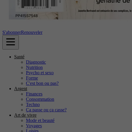
S'abonner
Renouveler
Santé
Diagnostic
Nutrition
Psycho et sexo
Forme
C'est bon ou pas?
Argent
Finances
Consommation
Techno
Ça passe ou ça casse?
Art de vivre
Mode et beauté
Voyages
Loisirs