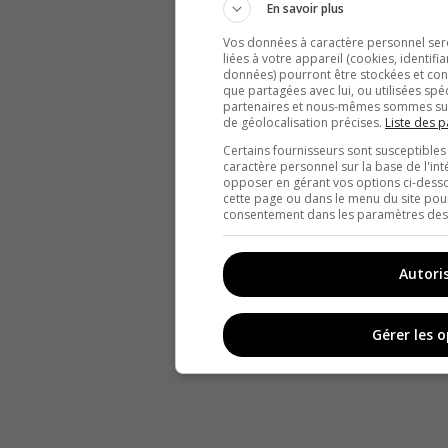
En savoir plus
Vos données à caractère personnel seron
liées à votre appareil (cookies, identifi
données) pourront être stockées et cons
que partagées avec lui, ou utilisées spé
partenaires et nous-mêmes sommes susc
de géolocalisation précises.
Liste des p
Certains fournisseurs sont susceptibles
caractère personnel sur la base de l'int
opposer en gérant vos options ci-desso
cette page ou dans le menu du site pour
consentement dans les paramètres des c
Autori
Gérer les 