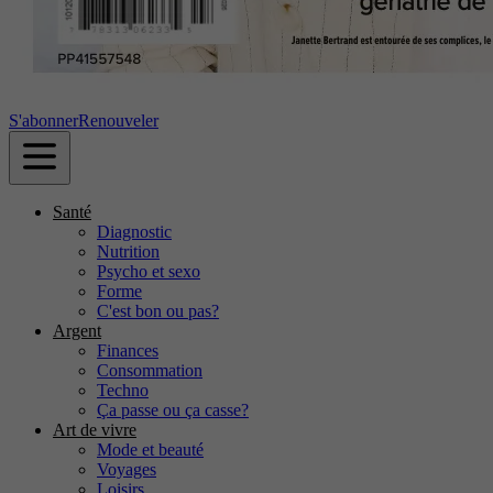
S'abonner
Renouveler
Santé
Diagnostic
Nutrition
Psycho et sexo
Forme
C'est bon ou pas?
Argent
Finances
Consommation
Techno
Ça passe ou ça casse?
Art de vivre
Mode et beauté
Voyages
Loisirs