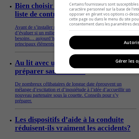
Certains fournisseurs sont susceptibles
Bien choisir sa ville de retraite : la
caractère personnel sur la base de l'int
liste de contrôle essentielle
opposer en gérant vos options ci-desso
cette page ou dans le menu du site pour
consentement dans les paramètres des c
Avant de s’installer pour de bon, mieux vaut prendre le temps
d’évaluer si un milieu de vie correspond vraiment à ses
besoins… aujourd’hui, mais aussi demain. Voici les
Autori
principaux éléments à passer en revue.
Gérer les 
Au lit avec un nouveau partenaire: s'y
préparer sans stresser
De nombreux célibataires de longue date éprouvent un
mélange d’excitation et d’inquiétude à l’idée d’accueillir un
nouveau partenaire sous la couette. Conseils pour s’y
préparer.
Les dispositifs d’aide à la conduite
réduisent-ils vraiment les accidents?