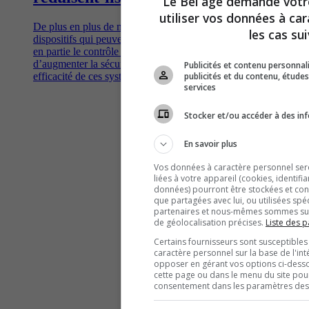
Le Bel âge demande vot
utiliser vos données à ca
De plus en plus de nouvelles voitures sont équipées de
les cas sui
dispositifs qui peuvent alerter le conducteur et même prendre
en partie le contrôle à sa place, théoriquement dans le but
d’augmenter la sécurité sur les routes. Qu'en est-il de la réelle
Publicités et contenu personna
publicités et du contenu, étud
efficacité de ces systèmes?
services
Stocker et/ou accéder à des inf
En savoir plus
Vos données à caractère personnel seron
liées à votre appareil (cookies, identifi
données) pourront être stockées et cons
que partagées avec lui, ou utilisées spé
partenaires et nous-mêmes sommes susc
de géolocalisation précises.
Liste des p
Certains fournisseurs sont susceptibles
caractère personnel sur la base de l'int
opposer en gérant vos options ci-desso
cette page ou dans le menu du site pour
consentement dans les paramètres des c