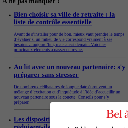
À ne pas manquer !
Bien choisir sa ville de retraite : la
liste de contrôle essentielle
Avant de s’installer pour de bon, mieux vaut prendre le temps
d’évaluer si un milieu de vie correspond vraiment à ses
besoins… aujourd’hui, mais aussi demain. Voici les
principaux éléments à passer en revue.
Au lit avec un nouveau partenaire: s'y
préparer sans stresser
De nombreux célibataires de longue date éprouvent un
mélange d’excitation et d’inquiétude à l’idée d’accueillir un
nouveau partenaire sous la couette. Conseils pour s’y
préparer.
Les dispositifs d’aide à la conduite
réduisent-ils vraiment les accidents?