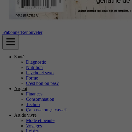
S'abonner
Renouveler
Santé
Diagnostic
Nutrition
Psycho et sexo
Forme
C'est bon ou pas?
Argent
Finances
Consommation
Techno
Ça passe ou ça casse?
Art de vivre
Mode et beauté
Voyages
Loisirs