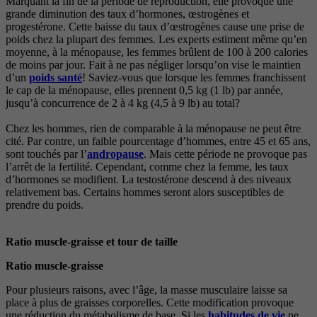
Marquant la fin de la période de reproduction, elle provoque une
grande diminution des taux d’hormones, œstrogènes et
progestérone. Cette baisse du taux d’œstrogènes cause une prise de
poids chez la plupart des femmes. Les experts estiment même qu’en
moyenne, à la ménopause, les femmes brûlent de 100 à 200 calories
de moins par jour. Fait à ne pas négliger lorsqu’on vise le maintien
d’un
poids santé
! Saviez-vous que lorsque les femmes franchissent
le cap de la ménopause, elles prennent 0,5 kg (1 lb) par année,
jusqu’à concurrence de 2 à 4 kg (4,5 à 9 lb) au total?
Chez les hommes, rien de comparable à la ménopause ne peut être
cité. Par contre, un faible pourcentage d’hommes, entre 45 et 65 ans,
sont touchés par l’
andropause
. Mais cette période ne provoque pas
l’arrêt de la fertilité. Cependant, comme chez la femme, les taux
d’hormones se modifient. La testostérone descend à des niveaux
relativement bas. Certains hommes seront alors susceptibles de
prendre du poids.
Ratio muscle-graisse et tour de taille
Ratio muscle-graisse
Pour plusieurs raisons, avec l’âge, la masse musculaire laisse sa
place à plus de graisses corporelles. Cette modification provoque
une réduction du métabolisme de base. Si les
habitudes de vie
ne