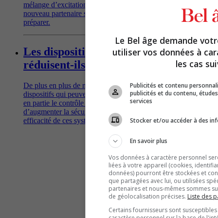
mélange d’excitation et d’inquiétude à l’idée d’accueillir un
nouveau partenaire sous la couette. Conseils pour s’y
préparer.
Le Bel âge demande vot
Les dispositifs d’aide à la conduite
utiliser vos données à ca
les cas sui
réduisent-ils vraiment les accidents?
Publicités et contenu personna
De plus en plus de nouvelles voitures sont équipées de
publicités et du contenu, étud
dispositifs qui peuvent alerter le conducteur et même prendre
services
en partie le contrôle à sa place, théoriquement dans le but
d’augmenter la sécurité sur les routes. Qu'en est-il de la réelle
efficacité de ces systèmes?
Stocker et/ou accéder à des inf
En savoir plus
Vos données à caractère personnel seron
liées à votre appareil (cookies, identifi
données) pourront être stockées et cons
que partagées avec lui, ou utilisées spé
partenaires et nous-mêmes sommes susc
de géolocalisation précises.
Liste des p
Certains fournisseurs sont susceptibles
caractère personnel sur la base de l'int