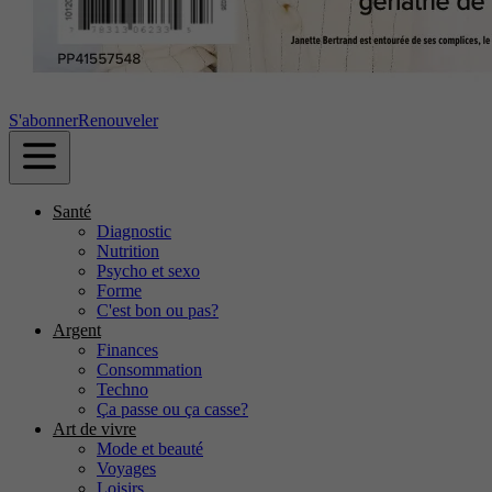
S'abonner
Renouveler
Santé
Diagnostic
Nutrition
Psycho et sexo
Forme
C'est bon ou pas?
Argent
Finances
Consommation
Techno
Ça passe ou ça casse?
Art de vivre
Mode et beauté
Voyages
Loisirs