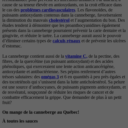
cause de sa teneur élevée en antioxydants, on la croit efficace dans
le cas des
problèmes cardiovasculaires
. Les flavonoïdes, de
puissants antioxydants contenus dans la canneberge, favoriseraient
la diminution du mauvais
cholestérol
et l’augmentation du bon. Des
études tendent à démontrer que les proanthocyanidines également
présents dans la canneberge pourraient prévenir la carie dentaire et la
gingivite, et réduire le tartre. La canneberge aurait aussi le pouvoir
d’éliminer certains types de
calculs rénaux
et de prévenir les ulcères
d’estomac.
La canneberge contient aussi de la
vitamine C,
de la pectine, des
fibres, de la quercétine (un puissant antioxydant) et des acides
phénoliques, qui exerceraient une lente action anticancérigène,
antioxydante et antibactérienne. Ses pépins renferment d’autres
trésors salutaires: des
omégas 3
et 6 en quantités à peu près égales et
des tocotriénols qui s’unissent dans la lutte anticholestérol. Sa pelure
est une source d’anthocyanes, de puissants pigments antioxydants, et
de resvératol, soupçonné de réduire les risques de cancer et de
combattre efficacement la grippe. Que demander de plus à un petit
fruit?
On mange de la canneberge au Québec!
À toutes les sauces