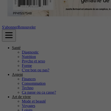
S'abonner
Renouveler
Santé
Diagnostic
Nutrition
Psycho et sexo
Forme
C'est bon ou pas?
Argent
Finances
Consommation
Techno
Ça passe ou ça casse?
Art de vivre
Mode et beauté
Voyages
Loisirs