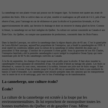
La canneberge est une plante vivace qui pousse sur de longues tiges. Sa bouture met quatre ans avant de
produire des fruits. Elle se cultive dans un sol plat, meuble et marécageux au pH acide de 4 à 5, près d’une
réserve d’eau, pour l’arrosage en cas de sécheresse et pour la récolte et la protection hivernale, et d’un
approvisionnement de sable, qui favorise le drainage et dont on recouvre le champ glacé en hiver. Comme
le bleuet, la canneberge est un fruit indigène du Québec. Sa culture est surtout concentrée au Canada et aux
États-Unis. Au Québec, on compte une quarantaine de producteurs, concentrés dans les Bois-Francs.
Dans la famille Larocque, on cultive la canneberge dans la région depuis plus de 65 ans. C’est le grand-père
de Louis-Michel Larocque, aujourd’hui propriétaire de l’entreprise, qui a fondé la cannebergière en 1939. Il
avait repéré les conditions idéales pour la culture de la canneberge et même identifié des plans qui y
poussaient à l’état sauvage. L’instinct de ce pionnier l’a bien guidé. Sous la gouverne de son fils Charles,
l’entreprise familiale a été la première cannebergière à avoir intégré la coopérative Ocean Spray qui traite
maintenant près de 60 % des canneberges cultivées au Canada.
À la fin de septembre, les champs d’un rouge mauve sont prêts pour la récolte. Il faut alors inonder la
cannebergière d’une quinzaine de centimètres d’eau. On procède d’abord au battage des plants. Les fruits se
détachent et, comme ils sont creux, remontent à la surface, formant une jolie mer de fruits rouges. Il faut
ensuite élever le niveau d’eau du terrain jusqu’à 16 po (40 cm) et rassembler les fruits à une extrémité du
bassin à l’aide d’estacades. Les canneberges sont ensuite pompées dans des camions qui les transporteront
vers le centre de tri et de nettoyage, puis vers le lieu d’emballage ou de transformation.
La canneberge, une culture écolo?
Écolo?
La culture de la canneberge est scrutée à la loupe par les
environnementalistes. Ils lui reprochent de monopoliser toutes les
bonnes tourbières du Québec et de gaspiller l’eau. Même