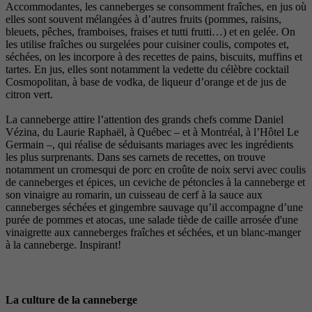
Accommodantes, les canneberges se consomment fraîches, en jus où
elles sont souvent mélangées à d’autres fruits (pommes, raisins,
bleuets, pêches, framboises, fraises et tutti frutti…) et en gelée. On
les utilise fraîches ou surgelées pour cuisiner coulis, compotes et,
séchées, on les incorpore à des recettes de pains, biscuits, muffins et
tartes. En jus, elles sont notamment la vedette du célèbre cocktail
Cosmopolitan, à base de vodka, de liqueur d’orange et de jus de
citron vert.
La canneberge attire l’attention des grands chefs comme Daniel
Vézina, du Laurie Raphaël, à Québec – et à Montréal, à l’Hôtel Le
Germain –, qui réalise de séduisants mariages avec les ingrédients
les plus surprenants. Dans ses carnets de recettes, on trouve
notamment un cromesqui de porc en croûte de noix servi avec coulis
de canneberges et épices, un ceviche de pétoncles à la canneberge et
son vinaigre au romarin, un cuisseau de cerf à la sauce aux
canneberges séchées et gingembre sauvage qu’il accompagne d’une
purée de pommes et atocas, une salade tiède de caille arrosée d'une
vinaigrette aux canneberges fraîches et séchées, et un blanc-manger
à la canneberge. Inspirant!
La culture de la canneberge