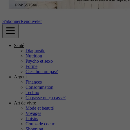
S'abonner
Renouveler
Santé
Diagnostic
Nutrition
Psycho et sexo
Forme
C'est bon ou pas?
Argent
Finances
Consommation
Techno
Ça passe ou ça casse?
Art de vivre
Mode et beauté
Voyages
Loisirs
Coups de coeur
Shopping