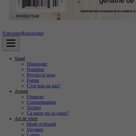
S'abonner
Renouveler
Santé
Diagnostic
Nutrition
Psycho et sexo
Forme
C'est bon ou pas?
Argent
Finances
Consommation
Techno
Ça passe ou ça casse?
Art de vivre
Mode et beauté
Voyages
Loisirs