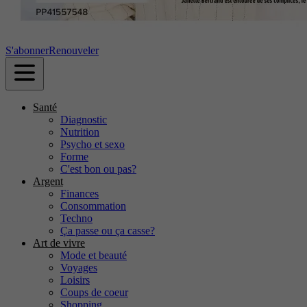
S'abonner
Renouveler
Santé
Diagnostic
Nutrition
Psycho et sexo
Forme
C'est bon ou pas?
Argent
Finances
Consommation
Techno
Ça passe ou ça casse?
Art de vivre
Mode et beauté
Voyages
Loisirs
Coups de coeur
Shopping