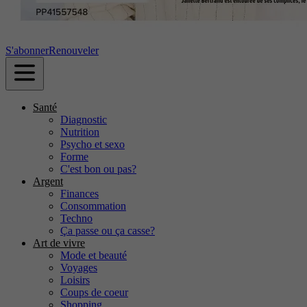
S'abonner
Renouveler
Santé
Diagnostic
Nutrition
Psycho et sexo
Forme
C'est bon ou pas?
Argent
Finances
Consommation
Techno
Ça passe ou ça casse?
Art de vivre
Mode et beauté
Voyages
Loisirs
Coups de coeur
Shopping