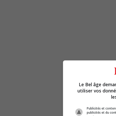
Le Bel âge dema
utiliser vos donn
le
Publicités et conte
publicités et du co