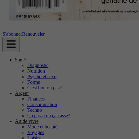
S'abonner
Renouveler
Santé
Diagnostic
Nutrition
Psycho et sexo
Forme
C'est bon ou pas?
Argent
Finances
Consommation
Techno
Ça passe ou ça casse?
Art de vivre
Mode et beauté
Voyages
Loisirs