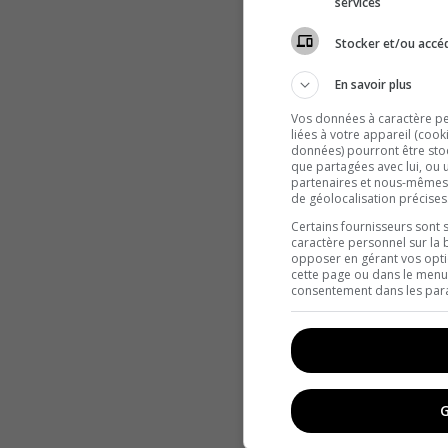
services
Stocker et/ou accéd
En savoir plus
Vos données à caractère per
liées à votre appareil (cook
données) pourront être stoc
que partagées avec lui, ou u
partenaires et nous-mêmes
de géolocalisation précises
Certains fournisseurs sont 
caractère personnel sur la 
opposer en gérant vos opti
cette page ou dans le menu 
consentement dans les para
G