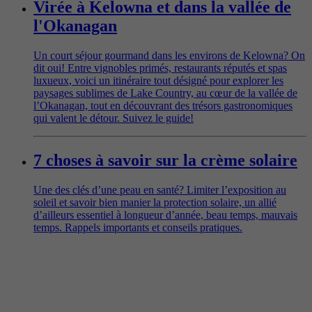
Virée à Kelowna et dans la vallée de
l'Okanagan
Un court séjour gourmand dans les environs de Kelowna? On
dit oui! Entre vignobles primés, restaurants réputés et spas
luxueux, voici un itinéraire tout désigné pour explorer les
paysages sublimes de Lake Country, au cœur de la vallée de
l’Okanagan, tout en découvrant des trésors gastronomiques
qui valent le détour. Suivez le guide!
7 choses à savoir sur la crème solaire
Une des clés d’une peau en santé? Limiter l’exposition au
soleil et savoir bien manier la protection solaire, un allié
d’ailleurs essentiel à longueur d’année, beau temps, mauvais
temps. Rappels importants et conseils pratiques.