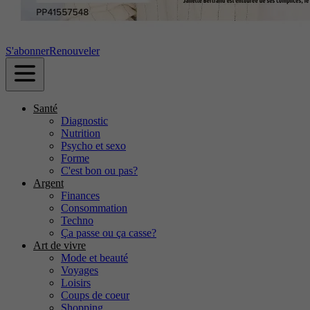
S'abonner
Renouveler
Santé
Diagnostic
Nutrition
Psycho et sexo
Forme
C'est bon ou pas?
Argent
Finances
Consommation
Techno
Ça passe ou ça casse?
Art de vivre
Mode et beauté
Voyages
Loisirs
Coups de coeur
Shopping