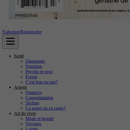
S'abonner
Renouveler
Santé
Diagnostic
Nutrition
Psycho et sexo
Forme
C'est bon ou pas?
Argent
Finances
Consommation
Techno
Ça passe ou ça casse?
Art de vivre
Mode et beauté
Voyages
Loisirs