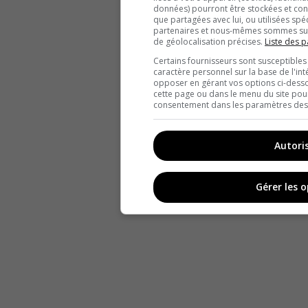
données) pourront être stockées et cons
que partagées avec lui, ou utilisées spé
partenaires et nous-mêmes sommes susc
de géolocalisation précises.
Liste des p
Certains fournisseurs sont susceptibles
caractère personnel sur la base de l'int
opposer en gérant vos options ci-desso
cette page ou dans le menu du site pour
consentement dans les paramètres des c
Autori
Gérer les 