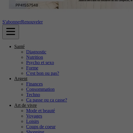
S'abonner
Renouveler
Santé
Diagnostic
Nutrition
Psycho et sexo
Forme
C'est bon ou pas?
Argent
Finances
Consommation
Techno
Ça passe ou ça casse?
Art de vivre
Mode et beauté
Voyages
Loisirs
Coups de coeur
Shopping