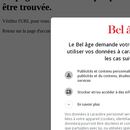
être trouvée.
Vérifiez l'URL pour vous assurer que le chemin d'accès est correct.
Retour sur la page d'accueil
Le Bel âge demande vot
utiliser vos données à ca
les cas sui
Publicités et contenu personna
publicités et du contenu, étud
services
Stocker et/ou accéder à des inf
En savoir plus
Vos données à caractère personnel seron
liées à votre appareil (cookies, identifi
données) pourront être stockées et cons
que partagées avec lui, ou utilisées spé