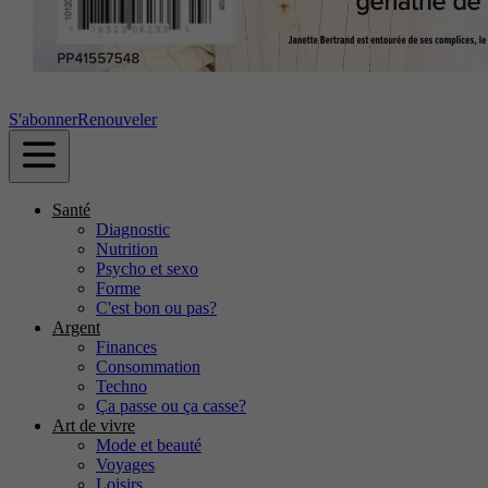
S'abonner
Renouveler
Santé
Diagnostic
Nutrition
Psycho et sexo
Forme
C'est bon ou pas?
Argent
Finances
Consommation
Techno
Ça passe ou ça casse?
Art de vivre
Mode et beauté
Voyages
Loisirs