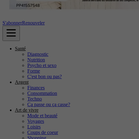
S'abonner
Renouveler
Santé
Diagnostic
Nutrition
Psycho et sexo
Forme
C'est bon ou pas?
Argent
Finances
Consommation
Techno
Ça passe ou ça casse?
Art de vivre
Mode et beauté
Voyages
Loisirs
Coups de coeur
Shopping