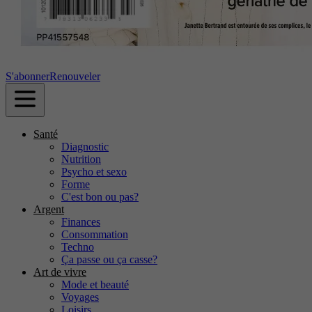
S'abonner
Renouveler
Santé
Diagnostic
Nutrition
Psycho et sexo
Forme
C'est bon ou pas?
Argent
Finances
Consommation
Techno
Ça passe ou ça casse?
Art de vivre
Mode et beauté
Voyages
Loisirs