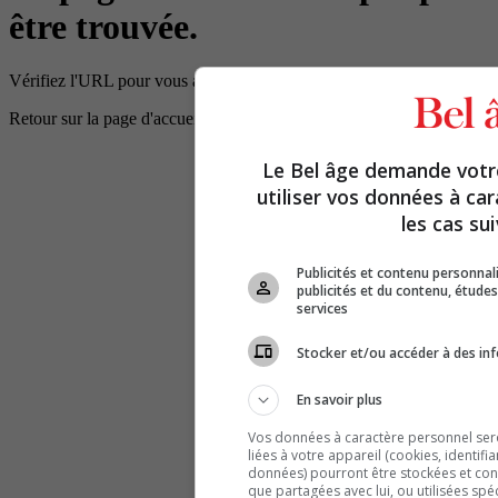
être trouvée.
Vérifiez l'URL pour vous assurer que le chemin d'accès est correct.
Retour sur la page d'accueil
Le Bel âge demande vot
utiliser vos données à ca
les cas sui
Publicités et contenu personna
publicités et du contenu, étud
services
Stocker et/ou accéder à des inf
En savoir plus
Vos données à caractère personnel seron
liées à votre appareil (cookies, identifi
données) pourront être stockées et cons
que partagées avec lui, ou utilisées spé