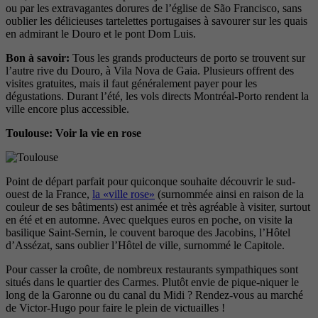
ou par les extravagantes dorures de l’église de São Francisco, sans
oublier les délicieuses tartelettes portugaises à savourer sur les quais
en admirant le Douro et le pont Dom Luis.
Bon à savoir:
Tous les grands producteurs de porto se trouvent sur
l’autre rive du Douro, à Vila Nova de Gaia. Plusieurs offrent des
visites gratuites, mais il faut généralement payer pour les
dégustations. Durant l’été, les vols directs Montréal-Porto rendent la
ville encore plus accessible.
Toulouse: Voir la vie en rose
Point de départ parfait pour quiconque souhaite découvrir le sud-
ouest de la France,
la «ville rose»
(surnommée ainsi en raison de la
couleur de ses bâtiments) est animée et très agréable à visiter, surtout
en été et en automne. Avec quelques euros en poche, on visite la
basilique Saint-Sernin, le couvent baroque des Jacobins, l’Hôtel
d’Assézat, sans oublier l’Hôtel de ville, surnommé le Capitole.
Pour casser la croûte, de nombreux restaurants sympathiques sont
situés dans le quartier des Carmes. Plutôt envie de pique-niquer le
long de la Garonne ou du canal du Midi ? Rendez-vous au marché
de Victor-Hugo pour faire le plein de victuailles !