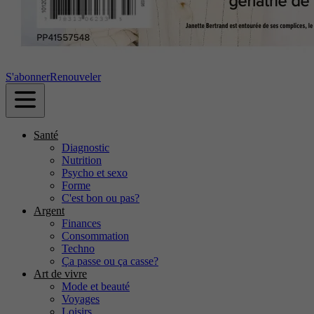
S'abonner
Renouveler
Santé
Diagnostic
Nutrition
Psycho et sexo
Forme
C'est bon ou pas?
Argent
Finances
Consommation
Techno
Ça passe ou ça casse?
Art de vivre
Mode et beauté
Voyages
Loisirs