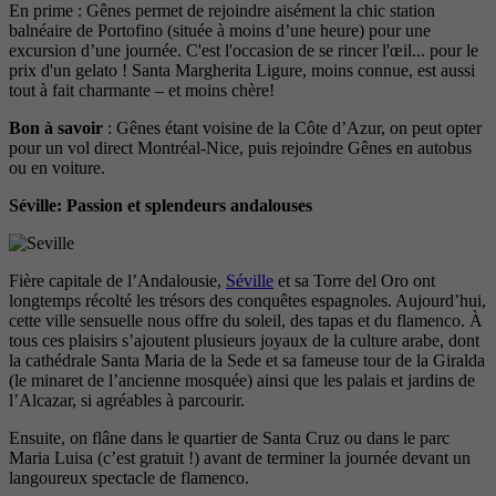
En prime : Gênes permet de rejoindre aisément la chic station
balnéaire de Portofino (située à moins d’une heure) pour une
excursion d’une journée. C'est l'occasion de se rincer l'œil... pour le
prix d'un gelato ! Santa Margherita Ligure, moins connue, est aussi
tout à fait charmante – et moins chère!
Bon à savoir
: Gênes étant voisine de la Côte d’Azur, on peut opter
pour un vol direct Montréal-Nice, puis rejoindre Gênes en autobus
ou en voiture.
Séville: Passion et splendeurs andalouses
Fière capitale de l’Andalousie,
Séville
et sa Torre del Oro ont
longtemps récolté les trésors des conquêtes espagnoles. Aujourd’hui,
cette ville sensuelle nous offre du soleil, des tapas et du flamenco. À
tous ces plaisirs s’ajoutent plusieurs joyaux de la culture arabe, dont
la cathédrale Santa Maria de la Sede et sa fameuse tour de la Giralda
(le minaret de l’ancienne mosquée) ainsi que les palais et jardins de
l’Alcazar, si agréables à parcourir.
Ensuite, on flâne dans le quartier de Santa Cruz ou dans le parc
Maria Luisa (c’est gratuit !) avant de terminer la journée devant un
langoureux spectacle de flamenco.