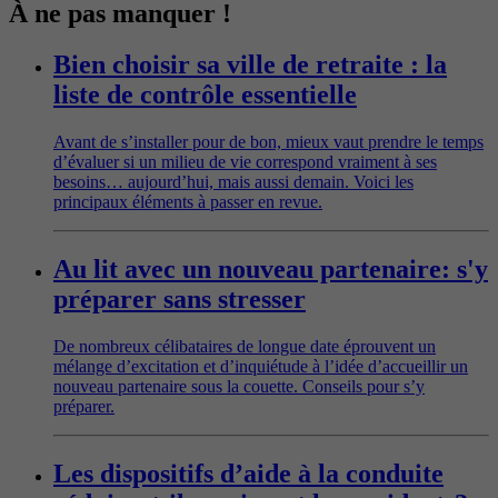
À ne pas manquer !
Bien choisir sa ville de retraite : la
liste de contrôle essentielle
Avant de s’installer pour de bon, mieux vaut prendre le temps
d’évaluer si un milieu de vie correspond vraiment à ses
besoins… aujourd’hui, mais aussi demain. Voici les
principaux éléments à passer en revue.
Au lit avec un nouveau partenaire: s'y
préparer sans stresser
De nombreux célibataires de longue date éprouvent un
mélange d’excitation et d’inquiétude à l’idée d’accueillir un
nouveau partenaire sous la couette. Conseils pour s’y
préparer.
Les dispositifs d’aide à la conduite