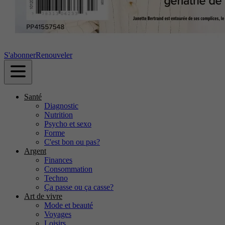
S'abonner
Renouveler
Santé
Diagnostic
Nutrition
Psycho et sexo
Forme
C'est bon ou pas?
Argent
Finances
Consommation
Techno
Ça passe ou ça casse?
Art de vivre
Mode et beauté
Voyages
Loisirs