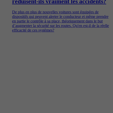
réduisent-ils vraiment les accidents?
De plus en plus de nouvelles voitures sont équipées de
dispositifs qui peuvent alerter le conducteur et même prendre
en partie le contrôle à sa place, théoriquement dans le but
d’augmenter la sécurité sur les routes. Qu'en est-il de la réelle
efficacité de ces systèmes?