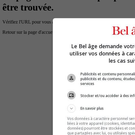
être trouvée.
Vérifiez l'URL pour vous assurer que le chemin d'accès est correct.
Retour sur la page d'accueil
Le Bel âge demande vot
utiliser vos données à ca
les cas sui
Publicités et contenu personna
publicités et du contenu, étud
services
Stocker et/ou accéder à des inf
En savoir plus
Vos données à caractère personnel seron
liées à votre appareil (cookies, identifi
données) pourront être stockées et cons
que partagées avec lui, ou utilisées spé