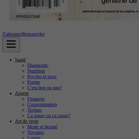
S'abonner
Renouveler
Santé
Diagnostic
Nutrition
Psycho et sexo
Forme
C'est bon ou pas?
Argent
Finances
Consommation
Techno
Ça passe ou ça casse?
Art de vivre
Mode et beauté
Voyages
Loisirs