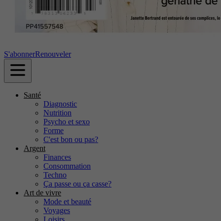
S'abonner
Renouveler
Santé
Diagnostic
Nutrition
Psycho et sexo
Forme
C'est bon ou pas?
Argent
Finances
Consommation
Techno
Ça passe ou ça casse?
Art de vivre
Mode et beauté
Voyages
Loisirs