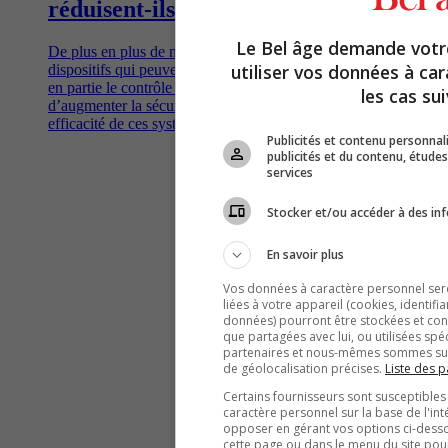
réduisent-ils vraiment les accidents?
Le Bel âge demande vot
De plus en plus de nouvelles voitures sont équipées de
utiliser vos données à ca
dispositifs qui peuvent alerter le conducteur et même prendre
en partie le contrôle à sa place, théoriquement dans le but
les cas sui
d’augmenter la sécurité sur les routes. Qu'en est-il de la réelle
efficacité de ces systèmes?
Publicités et contenu personna
publicités et du contenu, étud
services
Stocker et/ou accéder à des inf
En savoir plus
Vos données à caractère personnel seron
liées à votre appareil (cookies, identifi
données) pourront être stockées et cons
que partagées avec lui, ou utilisées spé
partenaires et nous-mêmes sommes susc
de géolocalisation précises.
Liste des p
Certains fournisseurs sont susceptibles
caractère personnel sur la base de l'int
opposer en gérant vos options ci-desso
cette page ou dans le menu du site pour