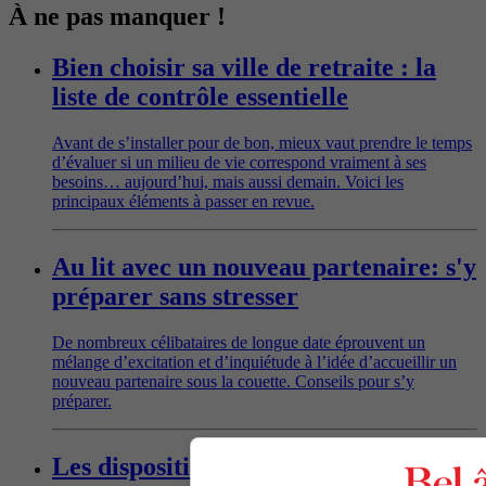
À ne pas manquer !
Bien choisir sa ville de retraite : la
liste de contrôle essentielle
Avant de s’installer pour de bon, mieux vaut prendre le temps
d’évaluer si un milieu de vie correspond vraiment à ses
besoins… aujourd’hui, mais aussi demain. Voici les
principaux éléments à passer en revue.
Au lit avec un nouveau partenaire: s'y
préparer sans stresser
De nombreux célibataires de longue date éprouvent un
mélange d’excitation et d’inquiétude à l’idée d’accueillir un
nouveau partenaire sous la couette. Conseils pour s’y
préparer.
Les dispositifs d’aide à la conduite