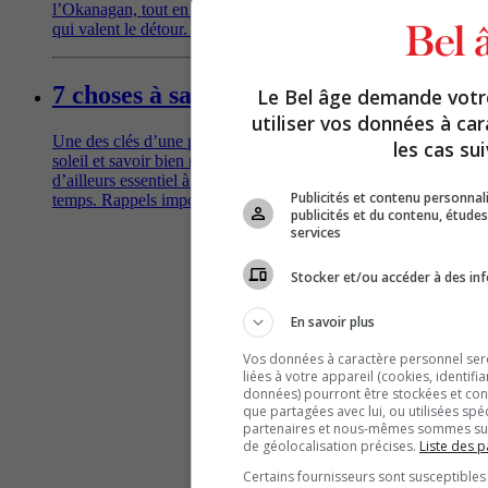
l’Okanagan, tout en découvrant des trésors gastronomiques
qui valent le détour. Suivez le guide!
7 choses à savoir sur la crème solaire
Le Bel âge demande vot
utiliser vos données à ca
Une des clés d’une peau en santé? Limiter l’exposition au
les cas sui
soleil et savoir bien manier la protection solaire, un allié
d’ailleurs essentiel à longueur d’année, beau temps, mauvais
Publicités et contenu personna
temps. Rappels importants et conseils pratiques.
publicités et du contenu, étud
services
Stocker et/ou accéder à des inf
En savoir plus
Vos données à caractère personnel seron
liées à votre appareil (cookies, identifi
données) pourront être stockées et cons
que partagées avec lui, ou utilisées spé
partenaires et nous-mêmes sommes susc
de géolocalisation précises.
Liste des p
Certains fournisseurs sont susceptibles