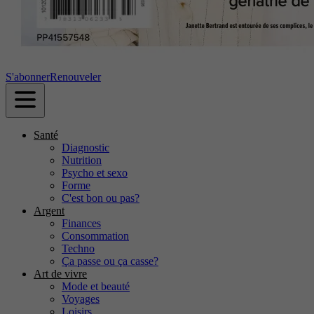
S'abonner
Renouveler
Santé
Diagnostic
Nutrition
Psycho et sexo
Forme
C'est bon ou pas?
Argent
Finances
Consommation
Techno
Ça passe ou ça casse?
Art de vivre
Mode et beauté
Voyages
Loisirs