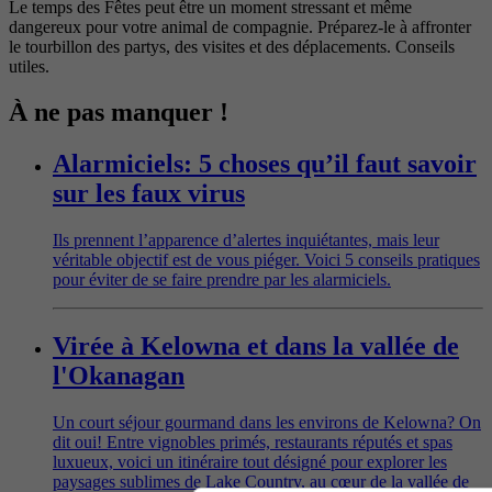
Le temps des Fêtes peut être un moment stressant et même
dangereux pour votre animal de compagnie. Préparez-le à affronter
le tourbillon des partys, des visites et des déplacements. Conseils
utiles.
À ne pas manquer !
Alarmiciels: 5 choses qu’il faut savoir
sur les faux virus
Ils prennent l’apparence d’alertes inquiétantes, mais leur
véritable objectif est de vous piéger. Voici 5 conseils pratiques
pour éviter de se faire prendre par les alarmiciels.
Virée à Kelowna et dans la vallée de
l'Okanagan
Un court séjour gourmand dans les environs de Kelowna? On
dit oui! Entre vignobles primés, restaurants réputés et spas
luxueux, voici un itinéraire tout désigné pour explorer les
paysages sublimes de Lake Country, au cœur de la vallée de