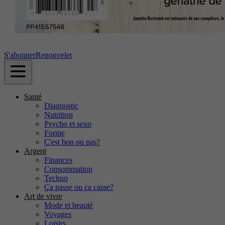
S'abonner
Renouveler
Santé
Diagnostic
Nutrition
Psycho et sexo
Forme
C'est bon ou pas?
Argent
Finances
Consommation
Techno
Ça passe ou ça casse?
Art de vivre
Mode et beauté
Voyages
Loisirs