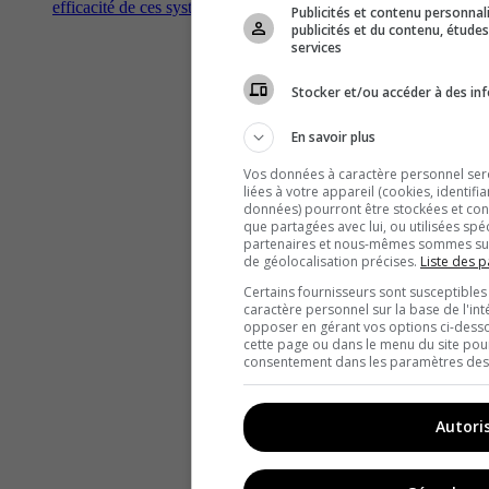
efficacité de ces systèmes?
Publicités et contenu personna
publicités et du contenu, étud
services
Stocker et/ou accéder à des inf
En savoir plus
Vos données à caractère personnel seron
liées à votre appareil (cookies, identifi
données) pourront être stockées et cons
que partagées avec lui, ou utilisées spé
partenaires et nous-mêmes sommes susc
de géolocalisation précises.
Liste des p
Certains fournisseurs sont susceptibles
caractère personnel sur la base de l'int
opposer en gérant vos options ci-desso
cette page ou dans le menu du site pour
consentement dans les paramètres des c
Autori