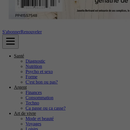
S'abonner
Renouveler
Santé
Diagnostic
Nutrition
Psycho et sexo
Forme
C'est bon ou pas?
Argent
Finances
Consommation
Techno
Ça passe ou ça casse?
Art de vivre
Mode et beauté
Voyages
Loisirs