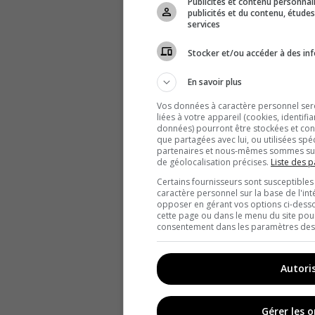
Publicités et contenu personna
publicités et du contenu, étud
services
Stocker et/ou accéder à des inf
En savoir plus
Vos données à caractère personnel seron
liées à votre appareil (cookies, identifi
données) pourront être stockées et cons
que partagées avec lui, ou utilisées spé
partenaires et nous-mêmes sommes susc
de géolocalisation précises.
Liste des p
Certains fournisseurs sont susceptibles
caractère personnel sur la base de l'int
opposer en gérant vos options ci-desso
cette page ou dans le menu du site pour
consentement dans les paramètres des c
Autori
Gérer les 