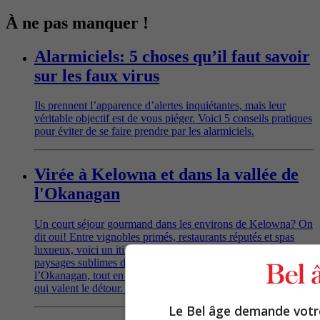
À ne pas manquer !
Alarmiciels: 5 choses qu’il faut savoir
sur les faux virus
Ils prennent l’apparence d’alertes inquiétantes, mais leur
véritable objectif est de vous piéger. Voici 5 conseils pratiques
pour éviter de se faire prendre par les alarmiciels.
Virée à Kelowna et dans la vallée de
l'Okanagan
Un court séjour gourmand dans les environs de Kelowna? On
dit oui! Entre vignobles primés, restaurants réputés et spas
luxueux, voici un itinéraire tout désigné pour explorer les
paysages sublimes de Lake Country, au cœur de la vallée de
l’Okanagan, tout en découvrant des trésors gastronomiques
qui valent le détour. Suivez le guide!
Le Bel âge demande vot