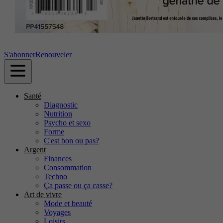
S'abonner
Renouveler
Santé
Diagnostic
Nutrition
Psycho et sexo
Forme
C'est bon ou pas?
Argent
Finances
Consommation
Techno
Ça passe ou ça casse?
Art de vivre
Mode et beauté
Voyages
Loisirs