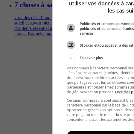
utiliser vos données à ca
7 choses à savoir sur la crème solaire
les cas sui
Une des clés d’une peau en santé? Limiter l’exposition au
soleil et savoir bien manier la protection solaire, un allié
Publicités et contenu personna
d’ailleurs essentiel à longueur d’année, beau temps, mauvais
publicités et du contenu, étud
services
temps. Rappels importants et conseils pratiques.
Stocker et/ou accéder à des inf
En savoir plus
Vos données à caractère personnel seron
liées à votre appareil (cookies, identifi
données) pourront être stockées et cons
que partagées avec lui, ou utilisées spé
partenaires et nous-mêmes sommes susc
de géolocalisation précises.
Liste des p
Certains fournisseurs sont susceptibles
caractère personnel sur la base de l'int
opposer en gérant vos options ci-desso
cette page ou dans le menu du site pour
consentement dans les paramètres des c