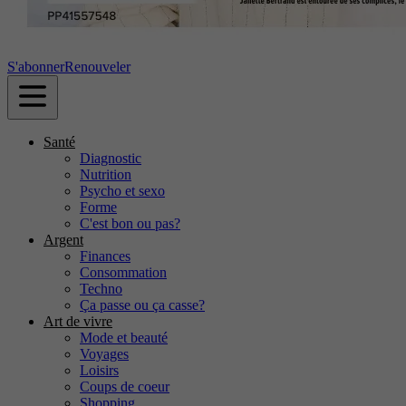
S'abonner
Renouveler
Santé
Diagnostic
Nutrition
Psycho et sexo
Forme
C'est bon ou pas?
Argent
Finances
Consommation
Techno
Ça passe ou ça casse?
Art de vivre
Mode et beauté
Voyages
Loisirs
Coups de coeur
Shopping