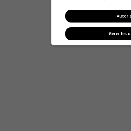
Autori
Gérer les 