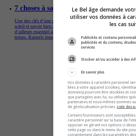
7 choses à savoir sur la crème solaire
Le Bel âge demande vot
utiliser vos données à ca
Une des clés d’une peau en santé? Limiter l’exposition au
les cas sui
soleil et savoir bien manier la protection solaire, un allié
d’ailleurs essentiel à longueur d’année, beau temps, mauvais
temps. Rappels importants et conseils pratiques.
Publicités et contenu personna
publicités et du contenu, étud
services
Stocker et/ou accéder à des inf
En savoir plus
Vos données à caractère personnel seron
liées à votre appareil (cookies, identifi
données) pourront être stockées et cons
que partagées avec lui, ou utilisées spé
partenaires et nous-mêmes sommes susc
de géolocalisation précises.
Liste des p
Certains fournisseurs sont susceptibles
caractère personnel sur la base de l'int
opposer en gérant vos options ci-desso
cette page ou dans le menu du site pour
consentement dans les paramètres des c