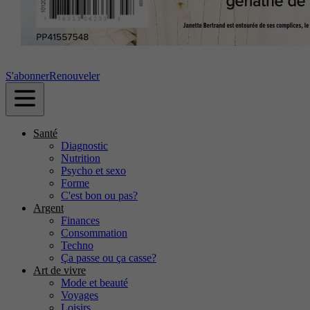
S'abonner
Renouveler
Santé
Diagnostic
Nutrition
Psycho et sexo
Forme
C'est bon ou pas?
Argent
Finances
Consommation
Techno
Ça passe ou ça casse?
Art de vivre
Mode et beauté
Voyages
Loisirs