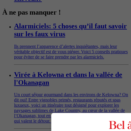
À ne pas manquer !
Alarmiciels: 5 choses qu’il faut savoir
sur les faux virus
Ils prennent l’apparence d’alertes inquiétantes, mais leur
véritable objectif est de vous piéger. Voici 5 conseils pratiques
pour éviter de se faire prendre par les alarmiciels.
Virée à Kelowna et dans la vallée de
l'Okanagan
Un court séjour gourmand dans les environs de Kelowna? On
dit oui! Entre vignobles primés, restaurants réputés et spas
luxueux, voici un itinéraire tout désigné pour explorer les
paysages sublimes de Lake Country, au cœur de la vallée de
l’Okanagan, tout en découvrant des trésors gastronomiques
qui valent le détour. Suivez le guide!