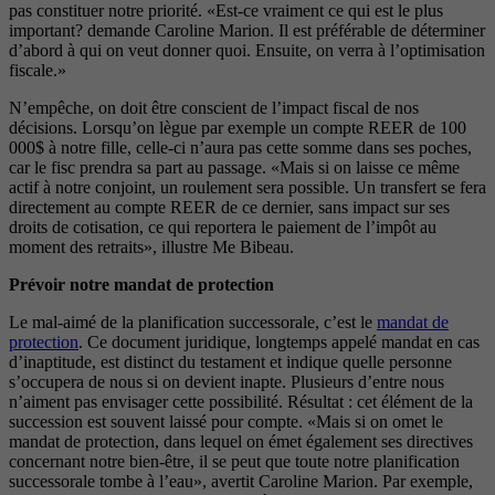
pas constituer notre priorité. «Est-ce vraiment ce qui est le plus
important? demande Caroline Marion. Il est préférable de déterminer
d’abord à qui on veut donner quoi. Ensuite, on verra à l’optimisation
fiscale.»
N’empêche, on doit être conscient de l’impact fiscal de nos
décisions. Lorsqu’on lègue par exemple un compte REER de 100
000$ à notre fille, celle-ci n’aura pas cette somme dans ses poches,
car le fisc prendra sa part au passage. «Mais si on laisse ce même
actif à notre conjoint, un roulement sera possible. Un transfert se fera
directement au compte REER de ce dernier, sans impact sur ses
droits de cotisation, ce qui reportera le paiement de l’impôt au
moment des retraits», illustre Me Bibeau.
Prévoir notre mandat de protection
Le mal-aimé de la planification successorale, c’est le
mandat de
protection
. Ce document juridique, longtemps appelé mandat en cas
d’inaptitude, est distinct du testament et indique quelle personne
s’occupera de nous si on devient inapte. Plusieurs d’entre nous
n’aiment pas envisager cette possibilité. Résultat : cet élément de la
succession est souvent laissé pour compte. «Mais si on omet le
mandat de protection, dans lequel on émet également ses directives
concernant notre bien-être, il se peut que toute notre planification
successorale tombe à l’eau», avertit Caroline Marion. Par exemple,