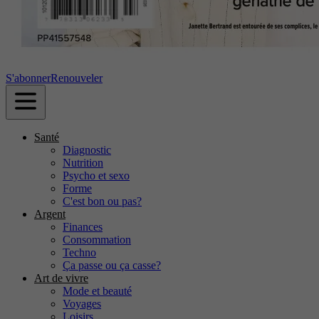
S'abonner
Renouveler
Santé
Diagnostic
Nutrition
Psycho et sexo
Forme
C'est bon ou pas?
Argent
Finances
Consommation
Techno
Ça passe ou ça casse?
Art de vivre
Mode et beauté
Voyages
Loisirs