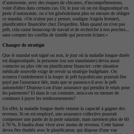
d’autonomie, avec des risques de chicanes, d'incompréhensions,
voire d'abus dans certains cas. Or, le jour où on est diagnostiqué en
perte d’autonomie, on n’est généralement plus en mesure de rédiger
ce mandat. «On n'aime pas y penser, souligne Angela Iermieri,
planificatrice financière chez Desjardins. Mais quand on n'est pas
prêt, cela cause beaucoup de travail et de recherche à nos proches...
sans compter les conflits de famille qui peuvent éclater.»
Changer de stratégie
Que le mandat soit signé ou non, le jour où la maladie longue durée
est diagnostiquée, la personne (ou son mandataire) devra aussi
contacter au plus vite un planificateur financier: cette situation
médicale nouvelle exige de revoir sa stratégie budgétaire. On
scrutera l’endettement à la loupe: le prêt hypothécaire pourrait être
payé par l'assurance liée, mais que se passera-t-il avec le prêt
automobile? Dispose-t-on d'une assurance qui prendra le relais pour
les paiements? Et dans le cas contraire, sera-t-on en mesure de
continuer à payer les remboursements?
En effet, la maladie longue durée entame la capacité à gagner des
revenus. Si on est employé, une assurance collective pourrait
compenser une partie de la perte salariale, mais rarement plus de 60
à 70 %. Il faudra donc vivre avec moins de revenus. Cette baisse
devra être étudiée avec le planificateur, qui dispose d'une vue