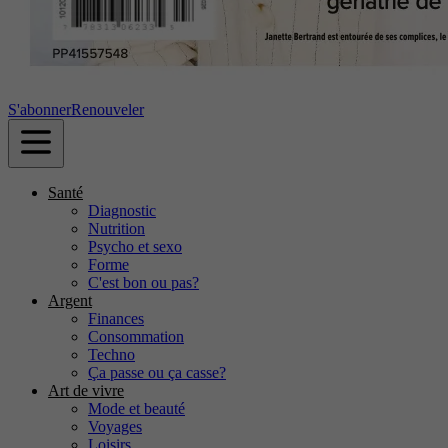
S'abonner
Renouveler
Santé
Diagnostic
Nutrition
Psycho et sexo
Forme
C'est bon ou pas?
Argent
Finances
Consommation
Techno
Ça passe ou ça casse?
Art de vivre
Mode et beauté
Voyages
Loisirs