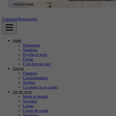
S'abonner
Renouveler
Santé
Diagnostic
Nutrition
Psycho et sexo
Forme
C'est bon ou pas?
Argent
Finances
Consommation
Techno
Ça passe ou ça casse?
Art de vivre
Mode et beauté
Voyages
Loisirs
Coups de coeur
Shopping