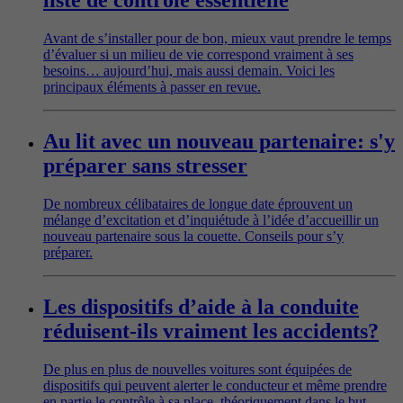
liste de contrôle essentielle
Avant de s’installer pour de bon, mieux vaut prendre le temps
d’évaluer si un milieu de vie correspond vraiment à ses
besoins… aujourd’hui, mais aussi demain. Voici les
principaux éléments à passer en revue.
Au lit avec un nouveau partenaire: s'y
préparer sans stresser
De nombreux célibataires de longue date éprouvent un
mélange d’excitation et d’inquiétude à l’idée d’accueillir un
nouveau partenaire sous la couette. Conseils pour s’y
préparer.
Les dispositifs d’aide à la conduite
réduisent-ils vraiment les accidents?
De plus en plus de nouvelles voitures sont équipées de
dispositifs qui peuvent alerter le conducteur et même prendre
en partie le contrôle à sa place, théoriquement dans le but