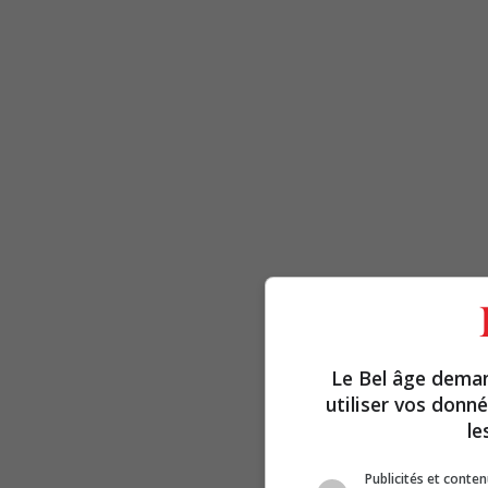
Le Bel âge dema
utiliser vos donn
le
Publicités et conte