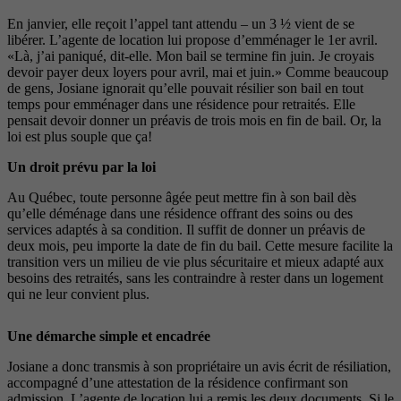
En janvier, elle reçoit l’appel tant attendu – un 3 ½ vient de se
libérer. L’agente de location lui propose d’emménager le 1er avril.
«Là, j’ai paniqué, dit-elle. Mon bail se termine fin juin. Je croyais
devoir payer deux loyers pour avril, mai et juin.» Comme beaucoup
de gens, Josiane ignorait qu’elle pouvait résilier son bail en tout
temps pour emménager dans une résidence pour retraités. Elle
pensait devoir donner un préavis de trois mois en fin de bail. Or, la
loi est plus souple que ça!
Un droit prévu par la loi
Au Québec, toute personne âgée peut mettre fin à son bail dès
qu’elle déménage dans une résidence offrant des soins ou des
services adaptés à sa condition. Il suffit de donner un préavis de
deux mois, peu importe la date de fin du bail. Cette mesure facilite la
transition vers un milieu de vie plus sécuritaire et mieux adapté aux
besoins des retraités, sans les contraindre à rester dans un logement
qui ne leur convient plus.
Une démarche simple et encadrée
Josiane a donc transmis à son propriétaire un avis écrit de résiliation,
accompagné d’une attestation de la résidence confirmant son
admission. L’agente de location lui a remis les deux documents. Si le