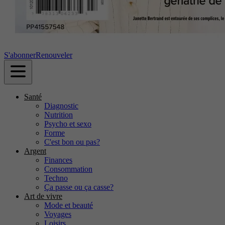
S'abonner
Renouveler
Santé
Diagnostic
Nutrition
Psycho et sexo
Forme
C'est bon ou pas?
Argent
Finances
Consommation
Techno
Ça passe ou ça casse?
Art de vivre
Mode et beauté
Voyages
Loisirs