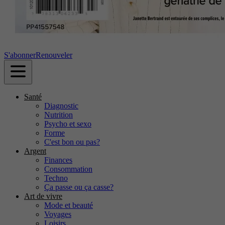
S'abonner
Renouveler
Santé
Diagnostic
Nutrition
Psycho et sexo
Forme
C'est bon ou pas?
Argent
Finances
Consommation
Techno
Ça passe ou ça casse?
Art de vivre
Mode et beauté
Voyages
Loisirs