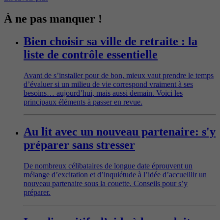
À ne pas manquer !
Bien choisir sa ville de retraite : la
liste de contrôle essentielle
Avant de s’installer pour de bon, mieux vaut prendre le temps
d’évaluer si un milieu de vie correspond vraiment à ses
besoins… aujourd’hui, mais aussi demain. Voici les
principaux éléments à passer en revue.
Au lit avec un nouveau partenaire: s'y
préparer sans stresser
De nombreux célibataires de longue date éprouvent un
mélange d’excitation et d’inquiétude à l’idée d’accueillir un
nouveau partenaire sous la couette. Conseils pour s’y
préparer.