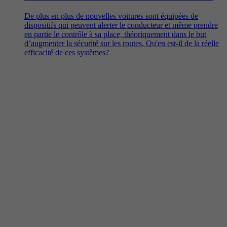
De plus en plus de nouvelles voitures sont équipées de
dispositifs qui peuvent alerter le conducteur et même prendre
en partie le contrôle à sa place, théoriquement dans le but
d’augmenter la sécurité sur les routes. Qu'en est-il de la réelle
efficacité de ces systèmes?