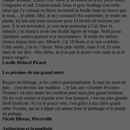
l’engraisse et ouf, l’espoir renaît, beau et gros feuillage (ma belle-
sœur qui s’y connait en fleurs reconnaît la feuille mais ne trouve pas
le nom… je jubile. Moi, je m’y connais!) En septembre, je rentre ma
plante, lui fais une tente nocturne pour 14 heures de noirceur par
jour. À la mi-novembre, je sors mon poinsettia à l’air libre et,
miracle: j’ai réussi à avoir une feuille lignée de rouge. Noël passe.
Quelques années passent et je recommence. Je refais les mêmes
choses depuis trois ans. Miracle: j’ai 18 fleurs et je suis comblée.
Cette année, j’ai eu 7 fleurs. Mon plan vieillit, mais il vit. Et mon
mari de me dire: «Ma chérie, tu n’as pas le pouce vert, mais tu as le
pouce rouge!»
Lucille Bédard Picard
Les pivoines de ma grand-mère
Reçues en héritage, je les cultive passionnément. À tous les mois de
juin – c'est devenu une tradition –, je fais une «Journée Pivoines
Yvonne» où mes amies les cueillent pour mon plus grand bonheur.
De les voir sourire et repartir avec leur bouquet, c'est ma plus grande
fierté horticole. Si j’ai le pouce vert, c'est grâce à ma chère grand-
mère Yvonne, qui m’a légué cet amour pour le jardinage et le plaisir
du partage.
Nicole Bibeau, Pierreville
Anthurium et broméliade