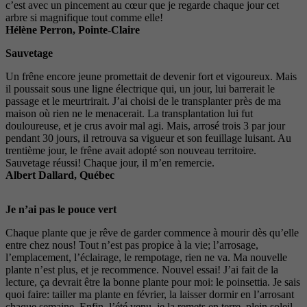
c’est avec un pincement au cœur que je regarde chaque jour cet
arbre si magnifique tout comme elle!
Hélène Perron, Pointe-Claire
Sauvetage
Un frêne encore jeune promettait de devenir fort et vigoureux. Mais
il poussait sous une ligne électrique qui, un jour, lui barrerait le
passage et le meurtrirait. J’ai choisi de le transplanter près de ma
maison où rien ne le menacerait. La transplantation lui fut
douloureuse, et je crus avoir mal agi. Mais, arrosé trois 3 par jour
pendant 30 jours, il retrouva sa vigueur et son feuillage luisant. Au
trentième jour, le frêne avait adopté son nouveau territoire.
Sauvetage réussi! Chaque jour, il m’en remercie.
Albert Dallard, Québec
Je n’ai pas le pouce vert
Chaque plante que je rêve de garder commence à mourir dès qu’elle
entre chez nous! Tout n’est pas propice à la vie; l’arrosage,
l’emplacement, l’éclairage, le rempotage, rien ne va. Ma nouvelle
plante n’est plus, et je recommence. Nouvel essai! J’ai fait de la
lecture, ça devrait être la bonne plante pour moi: le poinsettia. Je sais
quoi faire: tailler ma plante en février, la laisser dormir en l’arrosant
chaque semaine. Enfin, l’été venu, je la remets en terre, plein soleil,