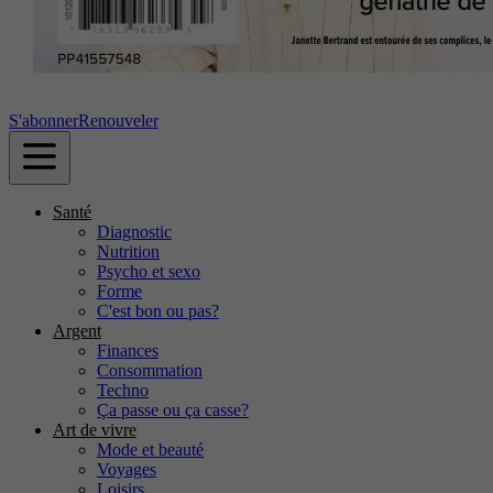
S'abonner
Renouveler
Santé
Diagnostic
Nutrition
Psycho et sexo
Forme
C'est bon ou pas?
Argent
Finances
Consommation
Techno
Ça passe ou ça casse?
Art de vivre
Mode et beauté
Voyages
Loisirs