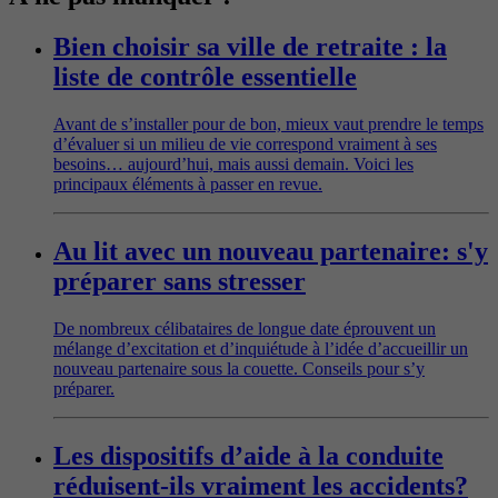
Bien choisir sa ville de retraite : la
liste de contrôle essentielle
Avant de s’installer pour de bon, mieux vaut prendre le temps
d’évaluer si un milieu de vie correspond vraiment à ses
besoins… aujourd’hui, mais aussi demain. Voici les
principaux éléments à passer en revue.
Au lit avec un nouveau partenaire: s'y
préparer sans stresser
De nombreux célibataires de longue date éprouvent un
mélange d’excitation et d’inquiétude à l’idée d’accueillir un
nouveau partenaire sous la couette. Conseils pour s’y
préparer.
Les dispositifs d’aide à la conduite
réduisent-ils vraiment les accidents?