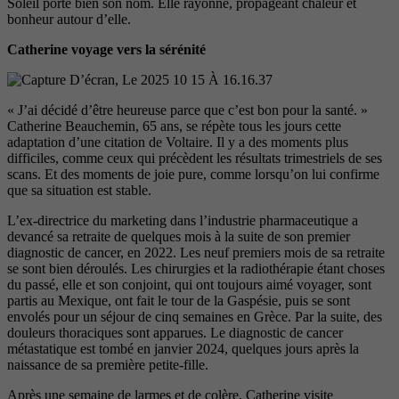
Soleil porte bien son
nom. Elle rayonne, propageant cha
leur et
bonheur autour d’elle.
Catherine voyage vers la sérénité
« J’ai décidé d’être heureuse parce que c’est bon pour la santé. »
Catherine Beauchemin, 65 ans, se répète tous les jours cette
adaptation d’une citation de Voltaire. Il y a des moments plus
difficiles, comme ceux qui pré
cèdent les résultats trimestriels de ses
scans. Et des moments de joie pure,
comme lorsqu’on lui confirme
que sa
situation est stable.
L’ex-directrice du marketing dans l’industrie pharmaceutique a
devancé sa retraite de quelques
mois à la suite de son premier
dia
gnostic de cancer, en 2022. Les neuf premiers mois de sa retraite
se sont bien déroulés. Les chirurgies
et la radiothérapie étant choses
du
passé, elle et son conjoint, qui ont toujours aimé voyager, sont
partis au Mexique, ont fait le tour de la Gaspésie, puis se sont
envolés pour un séjour de cinq semaines
en Grèce. Par la suite, des
douleurs
thoraciques sont apparues. Le dia
gnostic de cancer
métastatique est
tombé en janvier 2024, quelques jours après la
naissance de sa pre
mière petite-fille.
Après une semaine de larmes et de colère, Catherine visite