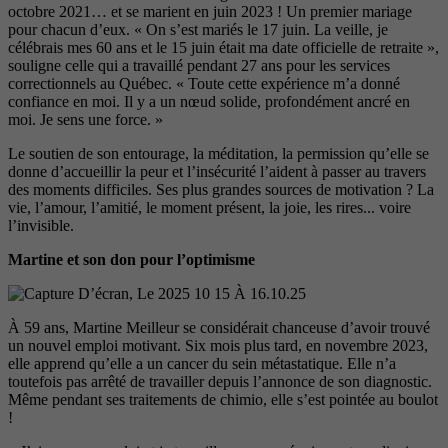
octobre 2021… et se marient en juin 2023 ! Un premier mariage
pour chacun d’eux. « On s’est mariés le 17 juin. La veille, je
célébrais mes 60 ans et l
e 15 juin était ma date officielle de
retraite »,
souligne celle qui a travaillé pendant 27 ans pour les ser
vices
correctionnels au Québec.
« Toute cette expérience m’a donné
confiance en moi. Il y a un nœud solide, profondément ancré en
moi. Je sens une force. »
Le soutien de son entourage, la méditation, la permission qu’elle se
donne d’accueillir la peur et l’insécurité l’aident à passer au travers
des moments difficiles. Ses plus grandes sources de motivation ?
La
vie, l’amour, l’amitié, le moment
présent, la joie, les rires... voire
l’invisible.
Martine et son don pour l’optimisme
À 59 ans, Martine Meilleur se considérait chanceuse d’avoir trouvé
un nouvel emploi motivant. Six mois plus tard, en novembre 2023,
elle apprend qu’elle a un cancer du sein métastatique. Elle n’a
toutefois pas arrêté de travailler depuis l’annonce
de son diagnostic.
Même pendant ses
traitements de chimio, elle s’est poin
tée au boulot
!