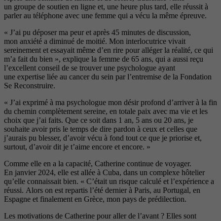
un groupe de soutien en ligne et, une heure plus tard, elle réussit à
parler au téléphone avec une femme qui a vécu la même épreuve.
« J’ai pu déposer ma peur et après 45 minutes de discussion,
mon anxiété a diminué de moitié. Mon interlocutrice vivait
sereinement et essayait même d’en rire pour alléger la réalité, ce qui
m’a fait du bien », explique la femme de 65 ans, qui a aussi reçu
l’excellent conseil de se trouver une psychologue ayant
une expertise liée au cancer du sein par l’entremise de la Fondation
Se Reconstruire.
« J’ai exprimé à ma psychologue
mon désir profond d’arriver à la fin
du chemin complètement sereine, en totale paix avec ma vie et les
choix que j’ai faits. Que ce soit dans
1 an, 5 ans ou 20 ans, je
souhaite avoir pris le temps de dire pardon
à ceux et celles que
j’aurais pu bles
ser, d’avoir vécu à fond tout ce que je priorise et,
surtout, d’avoir dit je
t’aime encore et encore. »
Comme elle en a la capacité, Catherine continue de voyager.
En janvier 2024, elle est allée à Cuba, dans un complexe hôtelier
qu’elle connaissait bien. « C’était un risque calculé et l’expérience a
réussi. Alors on est repartis l’été dernier à Paris, au Portugal, en
Espagne et finalement en Grèce, mon pays
de prédilection.
Les motivations de Catherine pour aller de l’avant ? Elles sont