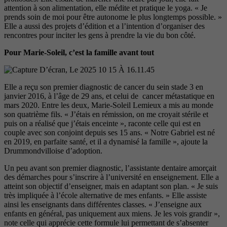
atten
tion à son alimentation, elle médite
et pratique le yoga. « Je
prends soin
de moi pour être autonome le plus
longtemps possible. »
Elle a aussi des
projets d’édition et a l’intention d’or
ganiser des
rencontres pour inciter
les gens à prendre la vie du bon côté.
Pour Marie-Soleil, c’est la famille avant tout
Elle a reçu son premier diagnostic de cancer du sein stade 3 en
janvier 2016, à l’âge de 29 ans, et celui de cancer métastatique en
mars 2020. Entre les deux, Marie-Soleil Lemieux a mis au monde
son quatrième fils. « J’étais en rémission, on me croyait stérile et
puis on a réalisé que j’étais enceinte », raconte celle qui est en
couple avec son conjoint depuis ses 15 ans. « Notre Gabriel est né
en 2019, en parfaite santé, et il a dynamisé la famille », ajoute la
Drummondvilloise d’adoption.
Un peu avant son premier dia
gnostic, l’assistante dentaire amor
çait
des démarches pour s’inscrire
à l’université en enseignement. Elle
a
atteint son objectif d’enseigner,
mais en adaptant son plan. « Je suis
très impliquée à l’école alternative de mes enfants. » Elle assiste
ainsi les enseignants dans différentes classes. « J’enseigne aux
enfants en général, pas uniquement aux miens. Je les vois grandir »,
note
celle qui apprécie cette formule lui
permettant de s’absenter