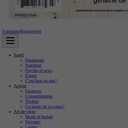
S'abonner
Renouveler
Santé
Diagnostic
Nutrition
Psycho et sexo
Forme
C'est bon ou pas?
Argent
Finances
Consommation
Techno
Ça passe ou ça casse?
Art de vivre
Mode et beauté
Voyages
Loisirs