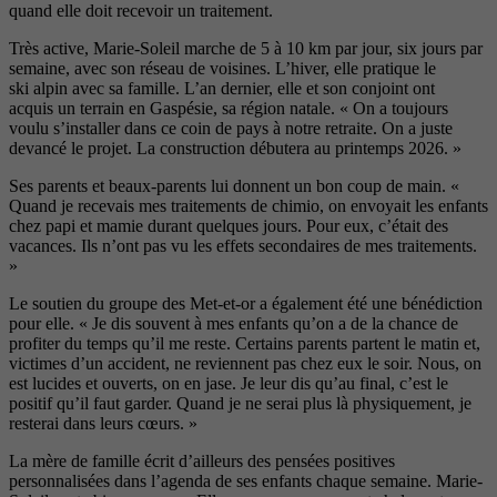
quand elle
doit recevoir un traitement.
Très active, Marie-Soleil marche
de 5 à 10 km par jour, six jours par
semaine, avec son réseau de voisines. L’hiver, elle pratique le
ski alpin avec sa famille. L’an dernier, elle et son conjoint ont
acquis un terrain en Gaspésie, sa région natale. « On a toujours
voulu s’installer dans ce coin de pays à notre
retraite. On a juste
devancé le pro
jet. La construction débutera au
printemps 2026. »
Ses parents et beaux-parents lui donnent un bon coup de main. «
Quand je recevais mes traitements de chimio, on envoyait les
enfants
chez papi et mamie durant
quelques jours. Pour eux, c’était des
vacances. Ils n’ont pas vu les effets
secondaires de mes traitements.
»
Le soutien du groupe des Met-et-or
a également été une bénédiction
pour elle.
« Je dis souvent à mes enfants qu’on a de la chance de
profiter du temps qu’il me reste. Certains parents partent le matin et,
vic
times d’un accident, ne reviennent
pas chez eux le soir. Nous, on
est lucides et ouverts, on en jase. Je leur dis qu’au final, c’est le
positif
qu’il faut garder. Quand je ne serai
plus là physiquement, je
resterai
dans leurs cœurs. »
La mère de famille écrit d’ailleurs
des pensées positives
personnalisées
dans l’agenda de ses enfants chaque
semaine. Marie-