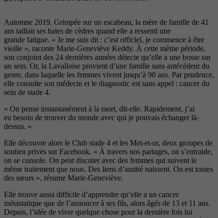
Automne 2019. Grimpée sur un escabeau, la mère de famille de 41
ans taillait ses haies de cèdres quand elle a ressenti une
grande fatigue. « Je me suis dit : c’est officiel, je commence à être
vieille », raconte Marie-Geneviève Keddy. À cette même période,
son conjoint des 24 dernières années détecte
qu’elle a une bosse sur
un sein. Or,
la Lavalloise provient d’une famille
sans antécédent du
genre, dans
laquelle les femmes vivent jusqu’à
90 ans. Par prudence,
elle consulte
son médecin et le diagnostic est sans appel : cancer du
sein de
stade 4.
« On pense instantanément à la mort, dit-elle. Rapidement, j’ai
eu besoin de trouver du monde avec
qui je pouvais échanger là-
dessus. »
Elle découvre alors le Club stade 4 et
les Met-et-or, deux groupes de
sou
tien privés sur Facebook. « À travers nos partages, on s’entraide,
on se console. On peut discuter avec des
femmes qui suivent le
même traite
ment que nous. Des liens d’amitié
naissent. On est toutes
des sœurs »,
résume Marie-Geneviève.
Elle trouve aussi difficile d’apprendre qu’elle a un cancer
métasta
tique que de l’annoncer à ses fils, alors
âgés de 13 et 11 ans.
Depuis, l’idée de
vivre quelque chose pour la dernière
fois lui