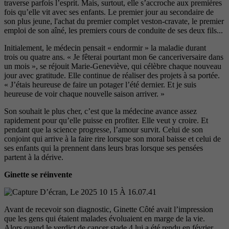
traverse parfois l’esprit. Mais,
surtout, elle s’accroche aux premières
fois qu’elle vit avec ses enfants. Le pre
mier jour au secondaire de
son plus
jeune, l'achat du premier complet ves
ton-cravate, le premier
emploi de son
aîné, les premiers cours de conduite
de ses deux fils...
Initialement, le médecin pensait « endormir » la maladie durant
trois ou quatre ans. « Je fêterai pourtant mon 6
e
canceriversaire dans
un mois », se réjouit Marie-Geneviève, qui célèbre chaque nouveau
jour avec gratitude. Elle continue de réaliser des projets à sa portée.
« J’étais heureuse de faire un potager l’été dernier. Et je suis
heureuse de voir
chaque nouvelle saison arriver. »
Son souhait le plus cher, c’est que
la médecine avance assez
rapide
ment pour qu’elle puisse en profiter.
Elle veut y croire. Et
pendant que la science progresse, l’amour survit. Celui de son
conjoint qui arrive à la
faire rire lorsque son moral baisse et
celui de
ses enfants qui la prennent dans leurs bras lorsque ses pensées
partent à la dérive.
Ginette se réinvente
Avant de recevoir son diagnostic, Ginette Côté avait l’impression
que les gens qui étaient malades évoluaient en marge de la vie.
Alors quand le verdict de cancer stade 4 lui a été rendu en février