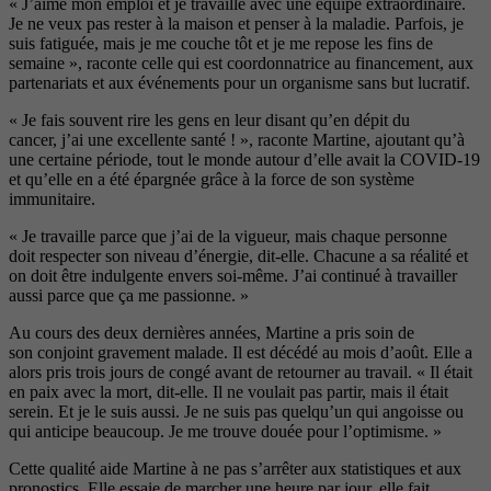
« J’aime mon emploi et je travaille
avec une équipe extraordinaire.
Je ne veux pas rester à la maison et penser à la maladie. Parfois, je
suis fatiguée, mais je me couche tôt et je me repose les fins de
semaine »,
raconte celle qui est coordonnatrice
au financement, aux
partenariats et
aux événements pour un organisme
sans but lucratif.
« Je fais souvent rire les gens en leur disant qu’en dépit du
cancer, j’ai une excellente santé ! », raconte Martine, ajoutant qu’à
une certaine période, tout le monde autour d’elle avait la COVID-19
et qu’elle en a été
épargnée grâce à la force de son sys
tème
immunitaire.
« Je travaille parce que j’ai de la vigueur, mais chaque personne
doit respecter son niveau d’énergie, dit-elle. Chacune a sa réalité et
on doit
être indulgente envers soi-même. J’ai
continué à travailler
aussi parce que
ça me passionne. »
Au cours des deux dernières années, Martine a pris soin de
son conjoint gravement malade. Il est décédé au mois d’août. Elle a
alors pris trois jours de congé avant de
retourner au travail. « Il était
en paix
avec la mort, dit-elle. Il ne voulait pas
partir, mais il était
serein. Et je le suis
aussi. Je ne suis pas quelqu’un qui
angoisse ou
qui anticipe beaucoup. Je
me trouve douée pour l’optimisme. »
Cette qualité aide Martine à ne
pas s’arrêter aux statistiques et aux
pronostics. Elle essaie de marcher
une heure par jour, elle fait