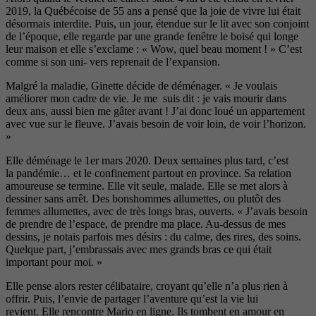
2019, la Québécoise de 55 ans a pensé que la joie de vivre lui était
désormais interdite. Puis, un jour, étendue sur le lit avec son conjoint
de l’époque, elle regarde par une grande fenêtre le boisé qui longe
leur maison et elle s’exclame : « Wow, quel beau moment ! » C’est
comme si son uni- vers reprenait de l’expansion.
Malgré la maladie, Ginette décide de déménager. « Je voulais
améliorer mon cadre de vie. Je me suis dit : je vais mourir dans
deux ans, aussi bien me gâter avant ! J’ai donc loué un appartement
avec vue sur le fleuve. J’avais besoin de voir
loin, de voir l’horizon.
»
Elle déménage le 1
er
mars 2020. Deux semaines plus tard, c’est
la pandémie… et le confinement par
tout en province. Sa relation
amou
reuse se termine. Elle vit seule, malade. Elle se met alors à
dessiner sans arrêt. Des bonshommes allumettes, ou plutôt des
femmes allumettes, avec de très longs bras, ouverts. « J’avais besoin
de prendre de l’espace, de prendre ma place. Au-dessus de mes
dessins, je notais parfois mes désirs : du calme, des rires, des soins.
Quelque part, j’embrassais avec mes
grands bras ce qui était
important
pour moi. »
Elle pense alors rester célibataire, croyant qu’elle n’a plus rien à
offrir. Puis, l’envie de partager l’aventure qu’est la vie lui
revient. Elle rencontre Mario en ligne. Ils tombent en amour en