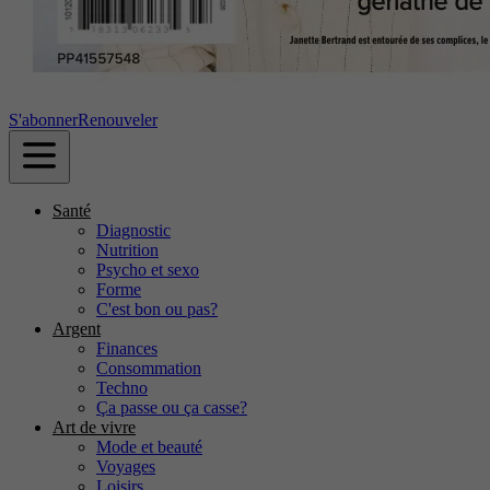
S'abonner
Renouveler
Santé
Diagnostic
Nutrition
Psycho et sexo
Forme
C'est bon ou pas?
Argent
Finances
Consommation
Techno
Ça passe ou ça casse?
Art de vivre
Mode et beauté
Voyages
Loisirs