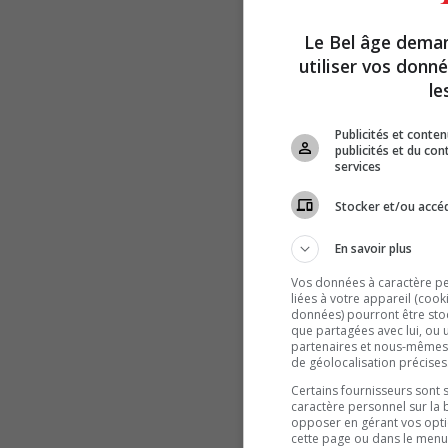
Le Bel âge dema
utiliser vos donn
le
Publicités et conte
publicités et du co
services
Stocker et/ou accéd
En savoir plus
Vos données à caractère per
liées à votre appareil (cook
données) pourront être stoc
que partagées avec lui, ou u
partenaires et nous-mêmes
de géolocalisation précises
Certains fournisseurs sont 
caractère personnel sur la 
opposer en gérant vos opti
cette page ou dans le menu 