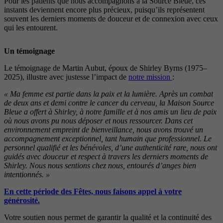
Pour les patients que nous accompagnons à la Source Bleue, ces
instants deviennent encore plus précieux, puisqu’ils représentent
souvent les derniers moments de douceur et de connexion avec ceux
qui les entourent.
Un témoignage
Le témoignage de Martin Aubut, époux de Shirley Byrns (1975–
2025), illustre avec justesse l’impact de
notre mission
:
« Ma femme est partie dans la paix et la lumière. Après un combat
de deux ans et demi contre le cancer du cerveau, la Maison Source
Bleue a offert à Shirley, à notre famille et à nos amis un lieu de paix
où nous avons pu nous déposer et nous ressourcer. Dans cet
environnement empreint de bienveillance, nous avons trouvé un
accompagnement exceptionnel, tant humain que professionnel. Le
personnel qualifié et les bénévoles, d’une authenticité rare, nous ont
guidés avec douceur et respect à travers les derniers moments de
Shirley. Nous nous sentions chez nous, entourés d’anges bien
intentionnés. »
En cette période des Fêtes, nous faisons appel à votre
générosité.
Votre soutien nous permet de garantir la qualité et la continuité des