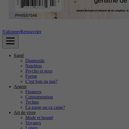
S'abonner
Renouveler
Santé
Diagnostic
Nutrition
Psycho et sexo
Forme
C'est bon ou pas?
Argent
Finances
Consommation
Techno
Ça passe ou ça casse?
Art de vivre
Mode et beauté
Voyages
Loisirs