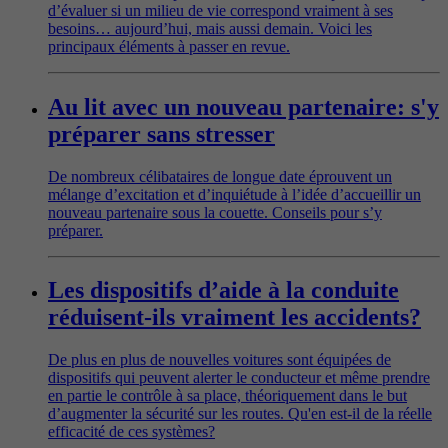
d’évaluer si un milieu de vie correspond vraiment à ses
besoins… aujourd’hui, mais aussi demain. Voici les
principaux éléments à passer en revue.
Au lit avec un nouveau partenaire: s'y
préparer sans stresser
De nombreux célibataires de longue date éprouvent un
mélange d’excitation et d’inquiétude à l’idée d’accueillir un
nouveau partenaire sous la couette. Conseils pour s’y
préparer.
Les dispositifs d’aide à la conduite
réduisent-ils vraiment les accidents?
De plus en plus de nouvelles voitures sont équipées de
dispositifs qui peuvent alerter le conducteur et même prendre
en partie le contrôle à sa place, théoriquement dans le but
d’augmenter la sécurité sur les routes. Qu'en est-il de la réelle
efficacité de ces systèmes?