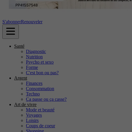
S'abonner
Renouveler
Santé
Diagnostic
Nutrition
Psycho et sexo
Forme
C'est bon ou pas?
Argent
Finances
Consommation
Techno
Ça passe ou ça casse?
Art de vivre
Mode et beauté
Voyages
Loisirs
Coups de coeur
Shopping