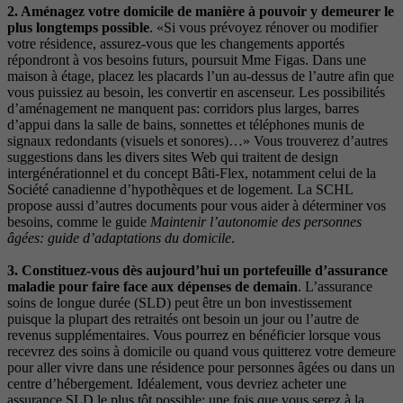
2. Aménagez votre domicile de manière à pouvoir y demeurer le
plus longtemps possible
. «Si vous prévoyez rénover ou modifier
votre résidence, assurez-vous que les changements apportés
répondront à vos besoins futurs, poursuit Mme Figas. Dans une
maison à étage, placez les placards l’un au-dessus de l’autre afin que
vous puissiez au besoin, les convertir en ascenseur. Les possibilités
d’aménagement ne manquent pas: corridors plus larges, barres
d’appui dans la salle de bains, sonnettes et téléphones munis de
signaux redondants (visuels et sonores)…» Vous trouverez d’autres
suggestions dans les divers sites Web qui traitent de design
intergénérationnel et du concept Bâti-Flex, notamment celui de la
Société canadienne d’hypothèques et de logement. La SCHL
propose aussi d’autres documents pour vous aider à déterminer vos
besoins, comme le guide
Maintenir l’autonomie des personnes
âgées: guide d’adaptations du domicile
.
3. Constituez-vous dès aujourd’hui un portefeuille d’assurance
maladie pour faire face aux dépenses de demain
. L’assurance
soins de longue durée (SLD) peut être un bon investissement
puisque la plupart des retraités ont besoin un jour ou l’autre de
revenus supplémentaires. Vous pourrez en bénéficier lorsque vous
recevrez des soins à domicile ou quand vous quitterez votre demeure
pour aller vivre dans une résidence pour personnes âgées ou dans un
centre d’hébergement. Idéalement, vous devriez acheter une
assurance SLD le plus tôt possible; une fois que vous serez à la