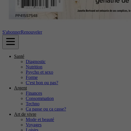
S'abonner
Renouveler
Santé
Diagnostic
Nutrition
Psycho et sexo
Forme
C'est bon ou pas?
Argent
Finances
Consommation
Techno
Ça passe ou ça casse?
Art de vivre
Mode et beauté
Voyages
Loisirs