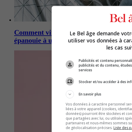
Comment vivre une sexualité
Le Bel âge demande vot
épanouie à un âge avancé
utiliser vos données à ca
les cas sui
Publicités et contenu personna
publicités et du contenu, étud
services
Stocker et/ou accéder à des inf
En savoir plus
Vos données à caractère personnel seron
liées à votre appareil (cookies, identifi
données) pourront être stockées et cons
que partagées avec lui, ou utilisées spé
partenaires et nous-mêmes sommes susc
de géolocalisation précises.
Liste des p