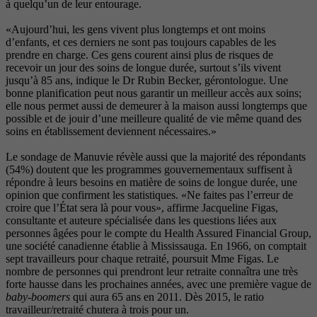
à quelqu’un de leur entourage.
«Aujourd’hui, les gens vivent plus longtemps et ont moins
d’enfants, et ces derniers ne sont pas toujours capables de les
prendre en charge. Ces gens courent ainsi plus de risques de
recevoir un jour des soins de longue durée, surtout s’ils vivent
jusqu’à 85 ans, indique le Dr Rubin Becker, gérontologue. Une
bonne planification peut nous garantir un meilleur accès aux soins;
elle nous permet aussi de demeurer à la maison aussi longtemps que
possible et de jouir d’une meilleure qualité de vie même quand des
soins en établissement deviennent nécessaires.»
Le sondage de Manuvie révèle aussi que la majorité des répondants
(54%) doutent que les programmes gouvernementaux suffisent à
répondre à leurs besoins en matière de soins de longue durée, une
opinion que confirment les statistiques. «Ne faites pas l’erreur de
croire que l’État sera là pour vous», affirme Jacqueline Figas,
consultante et auteure spécialisée dans les questions liées aux
personnes âgées pour le compte du Health Assured Financial Group,
une société canadienne établie à Mississauga. En 1966, on comptait
sept travailleurs pour chaque retraité, poursuit Mme Figas. Le
nombre de personnes qui prendront leur retraite connaîtra une très
forte hausse dans les prochaines années, avec une première vague de
baby-boomers
qui aura 65 ans en 2011. Dès 2015, le ratio
travailleur/retraité chutera à trois pour un.