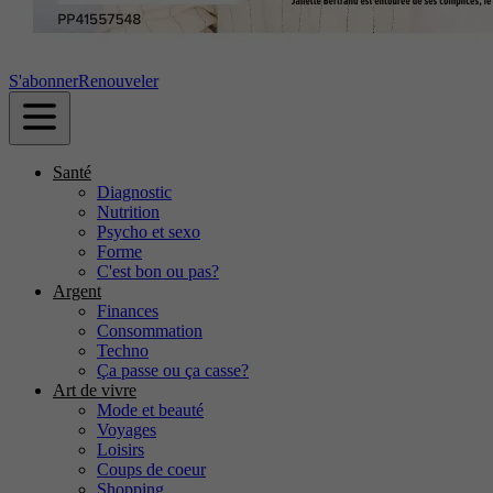
S'abonner
Renouveler
Santé
Diagnostic
Nutrition
Psycho et sexo
Forme
C'est bon ou pas?
Argent
Finances
Consommation
Techno
Ça passe ou ça casse?
Art de vivre
Mode et beauté
Voyages
Loisirs
Coups de coeur
Shopping