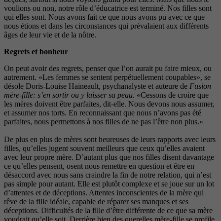
voulions ou non, notre rôle d’éducatrice est terminé. Nos filles sont
qui elles sont. Nous avons fait ce que nous avons pu avec ce que
nous étions et dans les circonstances qui prévalaient aux différents
âges de leur vie et de la nôtre.
Regrets et bonheur
On peut avoir des regrets, penser que l’on aurait pu faire mieux, ou
autrement. «Les femmes se sentent perpétuellement coupables», se
désole Doris-Louise Haineault, psychanalyste et auteure de
Fusion
mère-fille: s’en sortir ou y laisser sa peau
. «Cessons de croire que
les mères doivent être parfaites, dit-elle. Nous devons nous assumer,
et assumer nos torts. En reconnaissant que nous n’avons pas été
parfaites, nous permettons à nos filles de ne pas l’être non plus.»
De plus en plus de mères sont heureuses de leurs rapports avec leurs
filles, qu’elles jugent souvent meilleurs que ceux qu’elles avaient
avec leur propre mère. D’autant plus que nos filles disent davantage
ce qu’elles pensent, osent nous remettre en question et être en
désaccord avec nous sans craindre la fin de notre relation, qui n’est
pas simple pour autant. Elle est plutôt complexe et se joue sur un lot
d’attentes et de déceptions. Attentes inconscientes de la mère qui
rêve de la fille idéale, capable de réparer ses manques et ses
déceptions. Difficultés de la fille d’être différente de ce que sa mère
voudrait qu’elle soit. Derrière bien des querelles mère-fille se profile