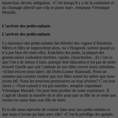
injonction, devoir, obligation. «C’est lorsqu’il y a de la contrainte et
du chantage affectif que cela se passe mal», remarque Véronique
Moraldi.
L’arrivée des petits-enfants
L’arrivée des petits-enfants
La naissance des petits-enfants fait déferler des vagues d’émotions.
Mères et filles se rapprochent alors, ou s’éloignent, surtout quand ça
n’a pas bien été entre elles. Entichées des petits, la plupart des
grands-mères souhaitent dorloter, cajoler, chouchouter... Et c’est ce
que l’on a de mieux à faire, puisque leur éducation n’est pas de notre
ressort! Quelle que soit l’attitude de nos filles envers leurs chérubins,
«il faut encore nous taire!, dit Doris-Louise Haineault. Nous ne
sommes pas censées vouloir que nos filles soient les mères que nous
avons été. Nous les trouvons permissives ou trop sévères? C’est leur
choix.» «Tout conseil n’est pas interdit», tempère cependant
Véronique Moraldi. On peut faire profiter de notre expérience. Il
s’agit de choisir la manière de le dire pour que sa fille ne se sente pas
remise en cause dans son rôle de mère.
Et si elle nous reproche de vouloir faire avec nos petits-enfants ce
que nous n’avons pu faire avec elle? «C’est le privilège des grands-