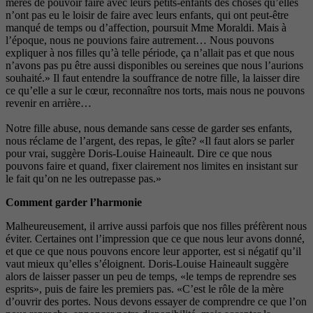
mères de pouvoir faire avec leurs petits-enfants des choses qu’elles
n’ont pas eu le loisir de faire avec leurs enfants, qui ont peut-être
manqué de temps ou d’affection, poursuit Mme Moraldi. Mais à
l’époque, nous ne pouvions faire autrement… Nous pouvons
expliquer à nos filles qu’à telle période, ça n’allait pas et que nous
n’avons pas pu être aussi disponibles ou sereines que nous l’aurions
souhaité.» Il faut entendre la souffrance de notre fille, la laisser dire
ce qu’elle a sur le cœur, reconnaître nos torts, mais nous ne pouvons
revenir en arrière…
Notre fille abuse, nous demande sans cesse de garder ses enfants,
nous réclame de l’argent, des repas, le gîte? «Il faut alors se parler
pour vrai, suggère Doris-Louise Haineault. Dire ce que nous
pouvons faire et quand, fixer clairement nos limites en insistant sur
le fait qu’on ne les outrepasse pas.»
Comment garder l’harmonie
Malheureusement, il arrive aussi parfois que nos filles préfèrent nous
éviter. Certaines ont l’impression que ce que nous leur avons donné,
et que ce que nous pouvons encore leur apporter, est si négatif qu’il
vaut mieux qu’elles s’éloignent. Doris-Louise Haineault suggère
alors de laisser passer un peu de temps, «le temps de reprendre ses
esprits», puis de faire les premiers pas. «C’est le rôle de la mère
d’ouvrir des portes. Nous devons essayer de comprendre ce que l’on