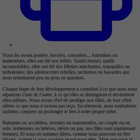
Nous les avons portées, bercées, consolées... Attendues ou
inattendues, elles ont été nos bébés. Tantôt rieuses, tantôt
inconsolables, elles ont été des fillettes attachantes, tranquilles ou
turbulentes; des adolescentes rebelles, taciturnes ou bavardes qui
nous remettaient peu ou prou en question.
Chaque étape de leur développement a contribué à ce que nous nous
séparions l’une de l’autre, à ce qu’elles se distinguent et deviennent
elles-mêmes. Nous avons rêvé de protéger nos filles, de leur offrir
même ce que nous n’avions pas reçu. Secrètement, nous souhaitions
racheter, conjurer ou prolonger le lien à notre propre mère.
Battantes ou accablées, sereines ou tourmentées, en couple ou en
solo, lesbiennes ou hétéros, mères ou pas, nos filles sont maintenant
femmes. Et nous en sommes fières, comme nous pouvons en être
déçues, surtout si nous voyions grand pour elles. Mais que nous le