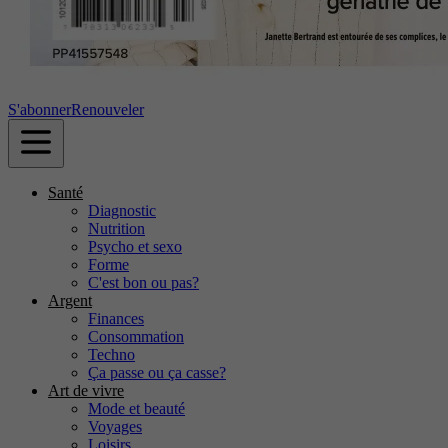
S'abonner
Renouveler
Santé
Diagnostic
Nutrition
Psycho et sexo
Forme
C'est bon ou pas?
Argent
Finances
Consommation
Techno
Ça passe ou ça casse?
Art de vivre
Mode et beauté
Voyages
Loisirs