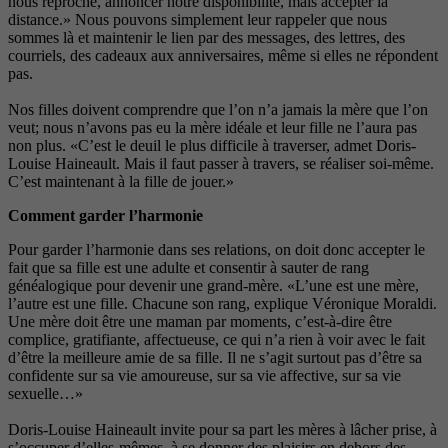
nous reproche, annoncer notre disponibilité, mais accepter la
distance.» Nous pouvons simplement leur rappeler que nous
sommes là et maintenir le lien par des messages, des lettres, des
courriels, des cadeaux aux anniversaires, même si elles ne répondent
pas.
Nos filles doivent comprendre que l’on n’a jamais la mère que l’on
veut; nous n’avons pas eu la mère idéale et leur fille ne l’aura pas
non plus. «C’est le deuil le plus difficile à traverser, admet Doris-
Louise Haineault. Mais il faut passer à travers, se réaliser soi-même.
C’est maintenant à la fille de jouer.»
Comment garder l’harmonie
Pour garder l’harmonie dans ses relations, on doit donc accepter le
fait que sa fille est une adulte et consentir à sauter de rang
généalogique pour devenir une grand-mère. «L’une est une mère,
l’autre est une fille. Chacune son rang, explique Véronique Moraldi.
Une mère doit être une maman par moments, c’est-à-dire être
complice, gratifiante, affectueuse, ce qui n’a rien à voir avec le fait
d’être la meilleure amie de sa fille. Il ne s’agit surtout pas d’être sa
confidente sur sa vie amoureuse, sur sa vie affective, sur sa vie
sexuelle…»
Doris-Louise Haineault invite pour sa part les mères à lâcher prise, à
s’occuper d’elles-mêmes, à se donner des plaisirs en dehors des