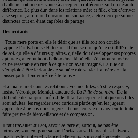
d’ailleurs soit une résistance à accepter la différence, soit un désir de
différence. Le plus dur, dans les relations mère et fille, c’est d’arriver
à se séparer, à rompre la fusion tant souhaitée, à être deux personnes
distinctes tout en étant capables de partage.
Des irritants
«Toute mère porte en elle le désir que sa fille soit son double,
rappelle Doris-Louise Haineault. Il faut se dire qu’elle est différente
de soi, qu’elle a d’autres qualités, qu’elle doit développer ses propres
aptitudes, aller au bout d’elle-même, là où elle s’épanouira, même si
ça ne ressemble en rien à ce que l’on avait imaginé. La fille qui
s’emploie à être le double de sa mère rate sa vie. La mère doit la
laisser partir, l’aider même à le faire.»
«Le maître mot dans les relations avec nos filles, c’est le respect»,
insiste Véronique Moraldi, auteure de
La Fille de sa mère
. De la
difficulté des rapports mère-fille. Il faut accepter le fait que nos filles
sont adultes, les regarder avec curiosité plutôt qu’en les jugeant,
apprendre à ne pas nous ingérer ni dans leur vie ni dans leur intimité,
faire preuve de bienveillance et de compassion.
Il faut travailler sur soi, savoir se taire et, surtout, ne pas être
intrusive, soutient pour sa part Doris-Louise Haineault. «Laissons à
nos filles leur liberté!», lance-t-elle en nous invitant à accepter nos