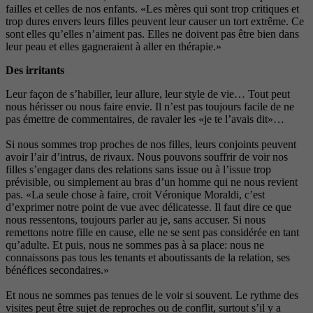
failles et celles de nos enfants. «Les mères qui sont trop critiques et
trop dures envers leurs filles peuvent leur causer un tort extrême. Ce
sont elles qu’elles n’aiment pas. Elles ne doivent pas être bien dans
leur peau et elles gagneraient à aller en thérapie.»
Des irritants
Leur façon de s’habiller, leur allure, leur style de vie… Tout peut
nous hérisser ou nous faire envie. Il n’est pas toujours facile de ne
pas émettre de commentaires, de ravaler les «je te l’avais dit»…
Si nous sommes trop proches de nos filles, leurs conjoints peuvent
avoir l’air d’intrus, de rivaux. Nous pouvons souffrir de voir nos
filles s’engager dans des relations sans issue ou à l’issue trop
prévisible, ou simplement au bras d’un homme qui ne nous revient
pas. «La seule chose à faire, croit Véronique Moraldi, c’est
d’exprimer notre point de vue avec délicatesse. Il faut dire ce que
nous ressentons, toujours parler au je, sans accuser. Si nous
remettons notre fille en cause, elle ne se sent pas considérée en tant
qu’adulte. Et puis, nous ne sommes pas à sa place: nous ne
connaissons pas tous les tenants et aboutissants de la relation, ses
bénéfices secondaires.»
Et nous ne sommes pas tenues de le voir si souvent. Le rythme des
visites peut être sujet de reproches ou de conflit, surtout s’il y a