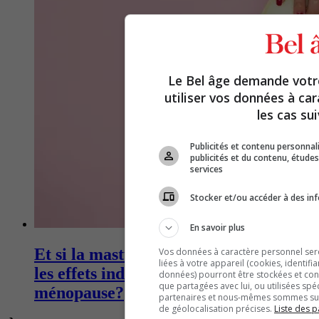
Le Bel âge demande vot
utiliser vos données à ca
les cas sui
Publicités et contenu personna
publicités et du contenu, étud
services
Stocker et/ou accéder à des inf
En savoir plus
Et si la masturbation pouvait réduire
Vos données à caractère personnel seron
liées à votre appareil (cookies, identifi
les effets indésirables de la
données) pourront être stockées et cons
que partagées avec lui, ou utilisées spé
ménopause?
partenaires et nous-mêmes sommes susc
de géolocalisation précises.
Liste des p