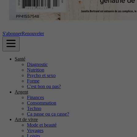
S'abonner
Renouveler
Santé
Diagnostic
Nutrition
Psycho et sexo
Forme
C'est bon ou pas?
Argent
Finances
Consommation
Techno
Ça passe ou ça casse?
Art de vivre
Mode et beauté
Voyages
Loisirs