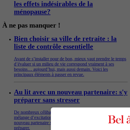
les effets indésirables de la
ménopause?
À ne pas manquer !
Bien choisir sa ville de retraite : la
liste de contrôle essentielle
Avant de s’installer pour de bon, mieux vaut prendre le temps
d’évaluer si un milieu de vie correspond vraiment à ses
besoins… aujourd’hui, mais aussi demain. Voici les
principaux éléments à passer en revue.
Au lit avec un nouveau partenaire: s'y
préparer sans stresser
De nombreux célibataires de longue date éprouvent un
mélange d’excitation et d’inquiétude à l’idée d’accueillir un
nouveau partenaire sous la couette. Conseils pour s’y
préparer.