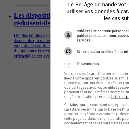
Le Bel âge demande vot
utiliser vos données à ca
Les dispositifs d’aide à la conduite
les cas sui
réduisent-ils vraiment les accidents?
Publicités et contenu personna
De plus en plus de nouvelles voitures sont équipées de
publicités et du contenu, étud
services
dispositifs qui peuvent alerter le conducteur et même prendre
en partie le contrôle à sa place, théoriquement dans le but
d’augmenter la sécurité sur les routes. Qu'en est-il de la réelle
Stocker et/ou accéder à des inf
efficacité de ces systèmes?
En savoir plus
Vos données à caractère personnel seron
liées à votre appareil (cookies, identifi
données) pourront être stockées et cons
que partagées avec lui, ou utilisées spé
partenaires et nous-mêmes sommes susc
de géolocalisation précises.
Liste des p
Certains fournisseurs sont susceptibles
caractère personnel sur la base de l'int
opposer en gérant vos options ci-desso
cette page ou dans le menu du site pour
consentement dans les paramètres des c