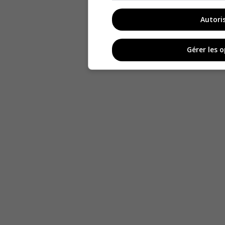
Autori
Gérer les 