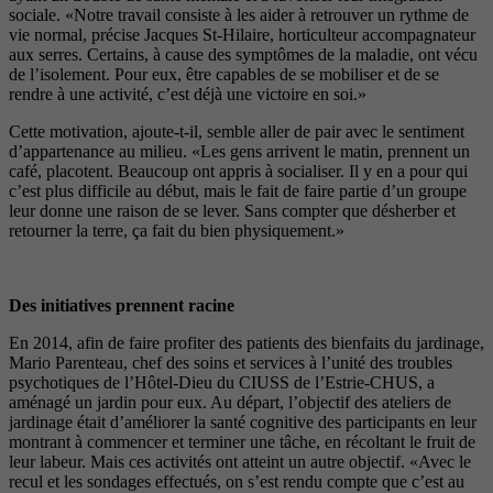
sociale. «Notre travail consiste à les aider à retrouver un rythme de
vie normal, précise Jacques St-Hilaire, horticulteur accompagnateur
aux serres. Certains, à cause des symptômes de la maladie, ont vécu
de l’isolement. Pour eux, être capables de se mobiliser et de se
rendre à une activité, c’est déjà une victoire en soi.»
Cette motivation, ajoute-t-il, semble aller de pair avec le sentiment
d’appartenance au milieu. «Les gens arrivent le matin, prennent un
café, placotent. Beaucoup ont appris à socialiser. Il y en a pour qui
c’est plus difficile au début, mais le fait de faire partie d’un groupe
leur donne une raison de se lever. Sans compter que désherber et
retourner la terre, ça fait du bien physiquement.»
Des initiatives prennent racine
En 2014, afin de faire profiter des patients des bienfaits du jardinage,
Mario Parenteau, chef des soins et services à l’unité des troubles
psychotiques de l’Hôtel-Dieu du CIUSS de l’Estrie-CHUS, a
aménagé un jardin pour eux. Au départ, l’objectif des ateliers de
jardinage était d’améliorer la santé cognitive des participants en leur
montrant à commencer et terminer une tâche, en récoltant le fruit de
leur labeur. Mais ces activités ont atteint un autre objectif. «Avec le
recul et les sondages effectués, on s’est rendu compte que c’est au