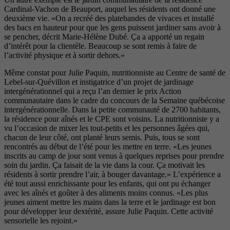
Cardinal-Vachon de Beauport, auquel les résidents ont donné une
deuxième vie. «On a recréé des platebandes de vivaces et installé
des bacs en hauteur pour que les gens puissent jardiner sans avoir à
se pencher, décrit Marie-Hélène Dubé. Ça a apporté un regain
d’intérêt pour la clientèle. Beaucoup se sont remis à faire de
l’activité physique et à sortir dehors.»
Même constat pour Julie Paquin, nutritionniste au Centre de santé de
Lebel-sur-Quévillon et instigatrice d’un projet de jardinage
intergénérationnel qui a reçu l’an dernier le prix Action
communautaire dans le cadre du concours de la Semaine québécoise
intergénérationnelle. Dans la petite communauté de 2700 habitants,
la résidence pour aînés et le CPE sont voisins. La nutritionniste y a
vu l’occasion de mixer les tout-petits et les personnes âgées qui,
chacun de leur côté, ont planté leurs semis. Puis, tous se sont
rencontrés au début de l’été pour les mettre en terre. «Les jeunes
inscrits au camp de jour sont venus à quelques reprises pour prendre
soin du jardin. Ça faisait de la vie dans la cour. Ça motivait les
résidents à sortir prendre l’air, à bouger davantage.» L’expérience a
été tout aussi enrichissante pour les enfants, qui ont pu échanger
avec les aînés et goûter à des aliments moins connus. «Les plus
jeunes aiment mettre les mains dans la terre et le jardinage est bon
pour développer leur dextérité, assure Julie Paquin. Cette activité
sensorielle les rejoint.»