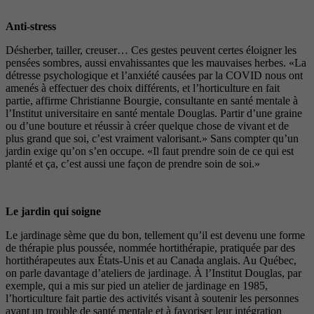
Anti-stress
Désherber, tailler, creuser… Ces gestes peuvent certes éloigner les
pensées sombres, aussi envahissantes que les mauvaises herbes. «La
détresse psychologique et l’anxiété causées par la COVID nous ont
amenés à effectuer des choix différents, et l’horticulture en fait
partie, affirme Christianne Bourgie, consultante en santé mentale à
l’Institut universitaire en santé mentale Douglas. Partir d’une graine
ou d’une bouture et réussir à créer quelque chose de vivant et de
plus grand que soi, c’est vraiment valorisant.» Sans compter qu’un
jardin exige qu’on s’en occupe. «Il faut prendre soin de ce qui est
planté et ça, c’est aussi une façon de prendre soin de soi.»
Le jardin qui soigne
Le jardinage sème que du bon, tellement qu’il est devenu une forme
de thérapie plus poussée, nommée hortithérapie, pratiquée par des
hortithérapeutes aux États-Unis et au Canada anglais. Au Québec,
on parle davantage d’ateliers de jardinage. À l’Institut Douglas, par
exemple, qui a mis sur pied un atelier de jardinage en 1985,
l’horticulture fait partie des activités visant à soutenir les personnes
ayant un trouble de santé mentale et à favoriser leur intégration