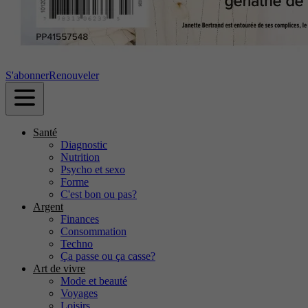
S'abonner
Renouveler
Santé
Diagnostic
Nutrition
Psycho et sexo
Forme
C'est bon ou pas?
Argent
Finances
Consommation
Techno
Ça passe ou ça casse?
Art de vivre
Mode et beauté
Voyages
Loisirs