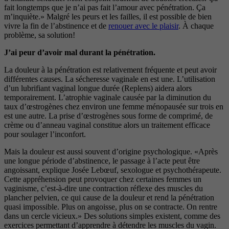
fait longtemps que je n’ai pas fait l’amour avec pénétration. Ça
m’inquiète.» Malgré les peurs et les failles, il est possible de bien
vivre la fin de l’abstinence et de
renouer avec le plaisir
. À chaque
problème, sa solution!
J’ai peur d’avoir mal durant la pénétration.
La douleur à la pénétration est relativement fréquente et peut avoir
différentes causes. La sécheresse vaginale en est une. L’utilisation
d’un lubrifiant vaginal longue durée (Replens) aidera alors
temporairement. L’atrophie vaginale causée par la diminution du
taux d’œstrogènes chez environ une femme ménopausée sur trois en
est une autre. La prise d’œstrogènes sous forme de comprimé, de
crème ou d’anneau vaginal constitue alors un traitement efficace
pour soulager l’inconfort.
Mais la douleur est aussi souvent d’origine psychologique. «Après
une longue période d’abstinence, le passage à l’acte peut être
angoissant, explique Josée Lebœuf, sexologue et psychothérapeute.
Cette appréhension peut provoquer chez certaines femmes un
vaginisme, c’est-à-dire une contraction réflexe des muscles du
plancher pelvien, ce qui cause de la douleur et rend la pénétration
quasi impossible. Plus on angoisse, plus on se contracte. On rentre
dans un cercle vicieux.» Des solutions simples existent, comme des
exercices permettant d’apprendre à détendre les muscles du vagin.