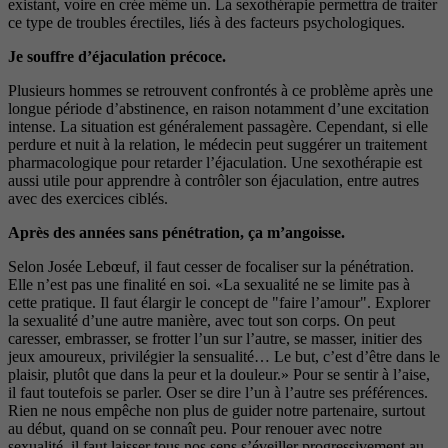
existant, voire en crée même un. La sexothérapie permettra de traiter
ce type de troubles érectiles, liés à des facteurs psychologiques.
Je souffre d’éjaculation précoce.
Plusieurs hommes se retrouvent confrontés à ce problème après une
longue période d’abstinence, en raison notamment d’une excitation
intense. La situation est généralement passagère. Cependant, si elle
perdure et nuit à la relation, le médecin peut suggérer un traitement
pharmacologique pour retarder l’éjaculation. Une sexothérapie est
aussi utile pour apprendre à contrôler son éjaculation, entre autres
avec des exercices ciblés.
Après des années sans pénétration, ça m’angoisse.
Selon Josée Lebœuf, il faut cesser de focaliser sur la pénétration.
Elle n’est pas une finalité en soi. «La sexualité ne se limite pas à
cette pratique. Il faut élargir le concept de "faire l’amour". Explorer
la sexualité d’une autre manière, avec tout son corps. On peut
caresser, embrasser, se frotter l’un sur l’autre, se masser, initier des
jeux amoureux, privilégier la sensualité… Le but, c’est d’être dans le
plaisir, plutôt que dans la peur et la douleur.» Pour se sentir à l’aise,
il faut toutefois se parler. Oser se dire l’un à l’autre ses préférences.
Rien ne nous empêche non plus de guider notre partenaire, surtout
au début, quand on se connaît peu. Pour renouer avec notre
sexualité, il faut laisser tous nos sens s’éveiller progressivement au