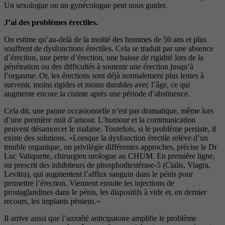
Un sexologue ou un gynécologue peut nous guider.
J’ai des problèmes érectiles.
On estime qu’au-delà de la moitié des hommes de 50 ans et plus
souffrent de dysfonctions érectiles. Cela se traduit par une absence
d’érection, une perte d’érection, une baisse de rigidité lors de la
pénétration ou des difficultés à soutenir une érection jusqu’à
l’orgasme. Or, les érections sont déjà normalement plus lentes à
survenir, moins rigides et moins durables avec l’âge, ce qui
augmente encore la crainte après une période d’abstinence.
Cela dit, une panne occasionnelle n’est pas dramatique, même lors
d’une première nuit d’amour. L’humour et la communication
peuvent désamorcer le malaise. Toutefois, si le problème persiste, il
existe des solutions. «Lorsque la dysfonction érectile relève d’un
trouble organique, on privilégie différentes approches, précise le Dr
Luc Valiquette, chirurgien urologue au CHUM. En première ligne,
on prescrit des inhibiteurs de phosphodiestérase-5 (
Cialis, Viagra,
Levitra
), qui augmentent l’afflux sanguin dans le pénis pour
permettre l’érection. Viennent ensuite les injections de
prostaglandines dans le pénis, les dispositifs à vide et, en dernier
recours, les implants péniens.»
Il arrive aussi que l’anxiété anticipatoire amplifie le problème