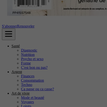
S'abonner
Renouveler
Santé
Diagnostic
Nutrition
Psycho et sexo
Forme
C'est bon ou pas?
Argent
Finances
Consommation
Techno
Ça passe ou ça casse?
Art de vivre
Mode et beauté
Voyages
Loisirs