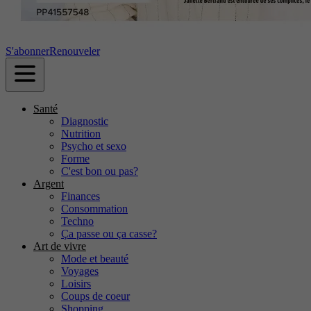
S'abonner
Renouveler
Santé
Diagnostic
Nutrition
Psycho et sexo
Forme
C'est bon ou pas?
Argent
Finances
Consommation
Techno
Ça passe ou ça casse?
Art de vivre
Mode et beauté
Voyages
Loisirs
Coups de coeur
Shopping