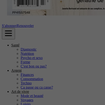
S'abonner
Renouveler
Santé
Diagnostic
Nutrition
Psycho et sexo
Forme
C'est bon ou pas?
Argent
Finances
Consommation
Techno
Ça passe ou ça casse?
Art de vivre
Mode et beauté
Voyages
Loisirs