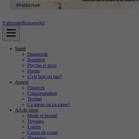
S'abonner
Renouveler
Santé
Diagnostic
Nutrition
Psycho et sexo
Forme
C'est bon ou pas?
Argent
Finances
Consommation
Techno
Ça passe ou ça casse?
Art de vivre
Mode et beauté
Voyages
Loisirs
Coups de coeur
Shopping