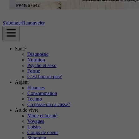
S'abonner
Renouveler
Santé
Diagnostic
Nutrition
Psycho et sexo
Forme
C'est bon ou pas?
Argent
Finances
Consommation
Techno
Ça passe ou ça casse?
Art de vivre
Mode et beauté
Voyages
Loisirs
Coups de coeur
Shopping