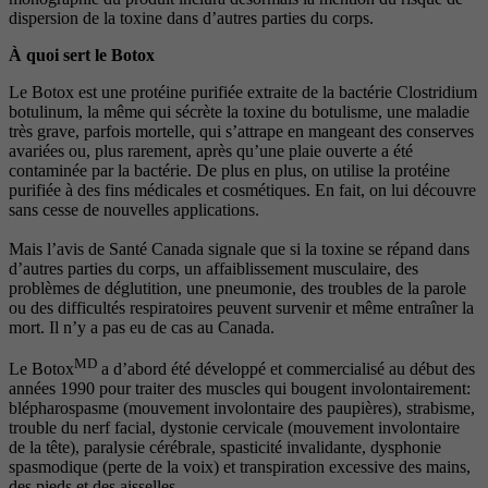
dispersion de la toxine dans d’autres parties du corps.
À quoi sert le Botox
Le Botox est une protéine purifiée extraite de la bactérie Clostridium
botulinum, la même qui sécrète la toxine du botulisme, une maladie
très grave, parfois mortelle, qui s’attrape en mangeant des conserves
avariées ou, plus rarement, après qu’une plaie ouverte a été
contaminée par la bactérie. De plus en plus, on utilise la protéine
purifiée à des fins médicales et cosmétiques. En fait, on lui découvre
sans cesse de nouvelles applications.
Mais l’avis de Santé Canada signale que si la toxine se répand dans
d’autres parties du corps, un affaiblissement musculaire, des
problèmes de déglutition, une pneumonie, des troubles de la parole
ou des difficultés respiratoires peuvent survenir et même entraîner la
mort. Il n’y a pas eu de cas au Canada.
MD
Le Botox
a d’abord été développé et commercialisé au début des
années 1990 pour traiter des muscles qui bougent involontairement:
blépharospasme (mouvement involontaire des paupières), strabisme,
trouble du nerf facial, dystonie cervicale (mouvement involontaire
de la tête), paralysie cérébrale, spasticité invalidante, dysphonie
spasmodique (perte de la voix) et transpiration excessive des mains,
des pieds et des aisselles.