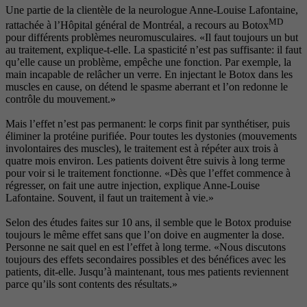
Une partie de la clientèle de la neurologue Anne-Louise Lafontaine,
MD
rattachée à l’Hôpital général de Montréal, a recours au Botox
pour différents problèmes neuromusculaires. «Il faut toujours un but
au traitement, explique-t-elle. La spasticité n’est pas suffisante: il faut
qu’elle cause un problème, empêche une fonction. Par exemple, la
main incapable de relâcher un verre. En injectant le Botox dans les
muscles en cause, on détend le spasme aberrant et l’on redonne le
contrôle du mouvement.»
Mais l’effet n’est pas permanent: le corps finit par synthétiser, puis
éliminer la protéine purifiée. Pour toutes les dystonies (mouvements
involontaires des muscles), le traitement est à répéter aux trois à
quatre mois environ. Les patients doivent être suivis à long terme
pour voir si le traitement fonctionne. «Dès que l’effet commence à
régresser, on fait une autre injection, explique Anne-Louise
Lafontaine. Souvent, il faut un traitement à vie.»
Selon des études faites sur 10 ans, il semble que le Botox produise
toujours le même effet sans que l’on doive en augmenter la dose.
Personne ne sait quel en est l’effet à long terme. «Nous discutons
toujours des effets secondaires possibles et des bénéfices avec les
patients, dit-elle. Jusqu’à maintenant, tous mes patients reviennent
parce qu’ils sont contents des résultats.»