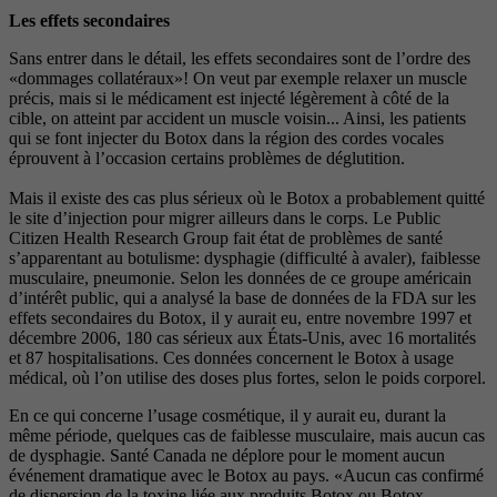
Les effets secondaires
Sans entrer dans le détail, les effets secondaires sont de l’ordre des
«dommages collatéraux»! On veut par exemple relaxer un muscle
précis, mais si le médicament est injecté légèrement à côté de la
cible, on atteint par accident un muscle voisin... Ainsi, les patients
qui se font injecter du Botox dans la région des cordes vocales
éprouvent à l’occasion certains problèmes de déglutition.
Mais il existe des cas plus sérieux où le Botox a probablement quitté
le site d’injection pour migrer ailleurs dans le corps. Le Public
Citizen Health Research Group fait état de problèmes de santé
s’apparentant au botulisme: dysphagie (difficulté à avaler), faiblesse
musculaire, pneumonie. Selon les données de ce groupe américain
d’intérêt public, qui a analysé la base de données de la FDA sur les
effets secondaires du Botox, il y aurait eu, entre novembre 1997 et
décembre 2006, 180 cas sérieux aux États-Unis, avec 16 mortalités
et 87 hospitalisations. Ces données concernent le Botox à usage
médical, où l’on utilise des doses plus fortes, selon le poids corporel.
En ce qui concerne l’usage cosmétique, il y aurait eu, durant la
même période, quelques cas de faiblesse musculaire, mais aucun cas
de dysphagie. Santé Canada ne déplore pour le moment aucun
événement dramatique avec le Botox au pays. «Aucun cas confirmé
de dispersion de la toxine liée aux produits Botox ou Botox