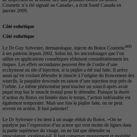
Cosmetic n’a été signalé au Canada», a écrit Santé Canada en
janvier 2009.
Côté esthétique
Côté esthétique
MD
Le Dr Guy Sylvestre, dermatologue, injecte du Botox Cosmetic
à ses patients depuis 2002. Selon lui, les microdosages que l’on
utilise en applications cosmétiques réduisent considérablement les
risques. Les effets secondaires peuvent être de l’ordre d’une
ecchymose au site d’injection, si la piqûre a été mal faite. Il arrive
aussi qu’en voulant détendre le muscle à l’origine du froncement des
sourcils, la paupière descende en raison d’une injection trop près de
l’orbite. Le même phénomène peut toucher un sourcil après avoir
piqué trop bas le muscle frontal pour le détendre. Puisque la durée
d’action du Botox est limitée dans le temps, l’action indésirable est
également temporaire. Mais une fois la piqûre faite, on ne peut
revenir en arrière. Il faut patienter!
Le Dr Sylvestre s’en tient à un usage réduit du Botox. «On ne
paralyse pas l’expression d’un acteur qui veut moins de lignes dans
la partie supérieure du visage, on ne fait que détendre sa
musculature, explique-t-il. Il faut conserver mouvement et mobilité