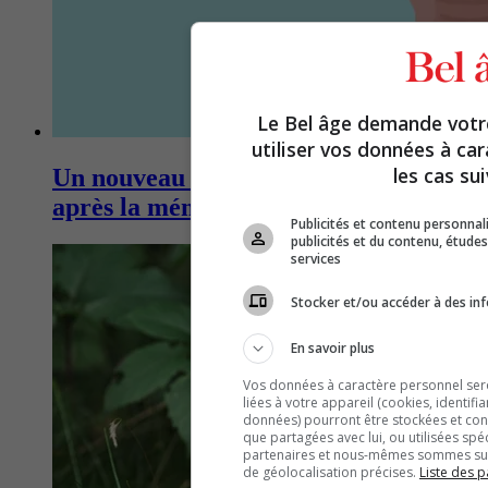
Le Bel âge demande vot
utiliser vos données à ca
les cas sui
Un nouveau rôle pour les ovaires
après la ménopause
Publicités et contenu personna
publicités et du contenu, étud
services
Stocker et/ou accéder à des inf
En savoir plus
Vos données à caractère personnel seron
liées à votre appareil (cookies, identifi
données) pourront être stockées et cons
que partagées avec lui, ou utilisées spé
partenaires et nous-mêmes sommes susc
de géolocalisation précises.
Liste des p