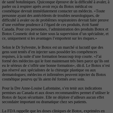
de santé botuliniques. Quiconque éprouve de la difficulté à avaler, à
parler ou à respirer après avoir reçu du Botox médical ou
cosmétique devrait immédiatement contacter un médecin. «Toute
personne ayant des antécédents de troubles neurologiques, de
difficulté à avaler ou de problèmes respiratoires devrait faire preuve
d’une extrême prudence à l’égard de ces produits, écrit Santé
Canada. Pour ces personnes, l’administration des produits Botox et
Botox Cosmetic doit se faire sous la supervision d’un spécialiste, et
ce, uniquement si les avantages l’emportent sur les risques.»
Selon le Dr Sylvestre, le Botox est un marché si lucratif que des
gens sont tentés d’en injecter sans posséder les compétences
requises, à la suite d’une formation beaucoup trop courte. «J’ai
formé des médecins qui le font maintenant très bien parce qu’ils ont
eu le sérieux de s’offrir une bonne formation», dit-il. Le Botox n’est
pas réservé aux spécialistes de la chirurgie plastique ou aux
dermatologues; médecins et infirmières peuvent injecter du Botox
cosmétique pourvu qu’ils aient été formés avec soin.
Pour la Dre Anne-Louise Lafontaine, s’en tenir aux indications
permises au Canada et aux doses recommandées permet d’utiliser le
Botox de façon sécuritaire. Elle ne déplore d’ailleurs aucun effet
secondaire important ou dramatique chez ses patients.
La FDA rappelle que les doses cliniques de Botox, exprimées en