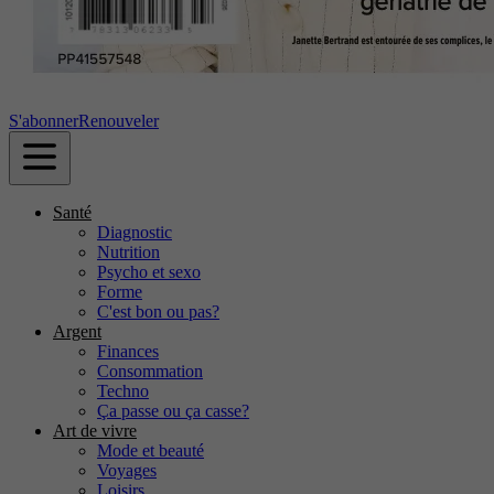
S'abonner
Renouveler
Santé
Diagnostic
Nutrition
Psycho et sexo
Forme
C'est bon ou pas?
Argent
Finances
Consommation
Techno
Ça passe ou ça casse?
Art de vivre
Mode et beauté
Voyages
Loisirs