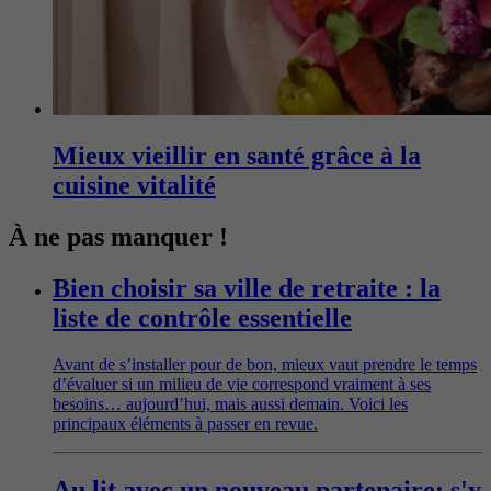
Mieux vieillir en santé grâce à la
cuisine vitalité
À ne pas manquer !
Bien choisir sa ville de retraite : la
liste de contrôle essentielle
Avant de s’installer pour de bon, mieux vaut prendre le temps
d’évaluer si un milieu de vie correspond vraiment à ses
besoins… aujourd’hui, mais aussi demain. Voici les
principaux éléments à passer en revue.
Au lit avec un nouveau partenaire: s'y