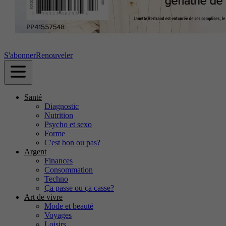
S'abonner
Renouveler
Santé
Diagnostic
Nutrition
Psycho et sexo
Forme
C'est bon ou pas?
Argent
Finances
Consommation
Techno
Ça passe ou ça casse?
Art de vivre
Mode et beauté
Voyages
Loisirs