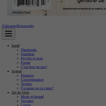
S'abonner
Renouveler
Santé
Diagnostic
Nutrition
Psycho et sexo
Forme
C'est bon ou pas?
Argent
Finances
Consommation
Techno
Ça passe ou ça casse?
Art de vivre
Mode et beauté
Voyages
Loisirs