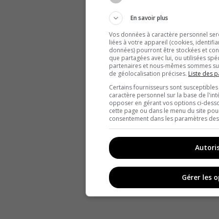
En savoir plus
Vos données à caractère personnel seron
liées à votre appareil (cookies, identifi
données) pourront être stockées et cons
que partagées avec lui, ou utilisées spé
partenaires et nous-mêmes sommes susc
de géolocalisation précises.
Liste des p
Certains fournisseurs sont susceptibles
caractère personnel sur la base de l'int
opposer en gérant vos options ci-desso
cette page ou dans le menu du site pour
consentement dans les paramètres des c
Autori
Gérer les 